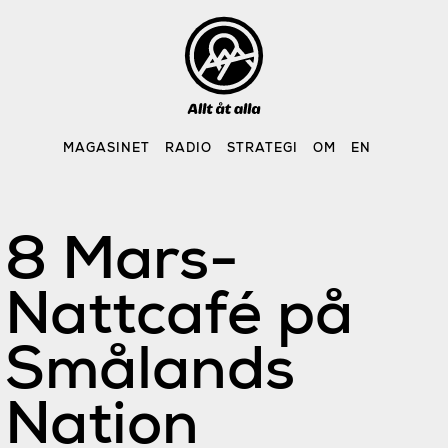
Skip
to
content
MAGASINET
RADIO
STRATEGI
OM
EN
8 Mars-
Nattcafé på
Smålands
Nation