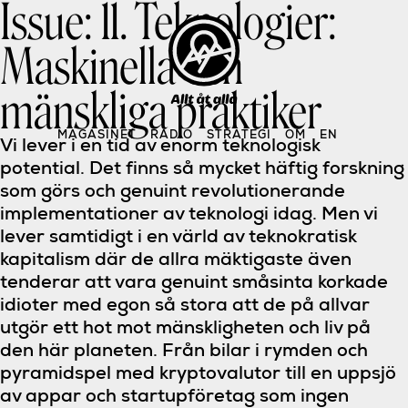
Issue:
11. Teknologier:
Skip
to
content
Maskinella och
mänskliga praktiker
MAGASINET
RADIO
STRATEGI
OM
EN
Vi lever i en tid av enorm teknologisk
potential. Det finns så mycket häftig forskning
som görs och genuint revolutionerande
implementationer av teknologi idag. Men vi
lever samtidigt i en värld av teknokratisk
kapitalism där de allra mäktigaste även
tenderar att vara genuint småsinta korkade
idioter med egon så stora att de på allvar
utgör ett hot mot mänskligheten och liv på
den här planeten. Från bilar i rymden och
pyramidspel med kryptovalutor till en uppsjö
av appar och startupföretag som ingen