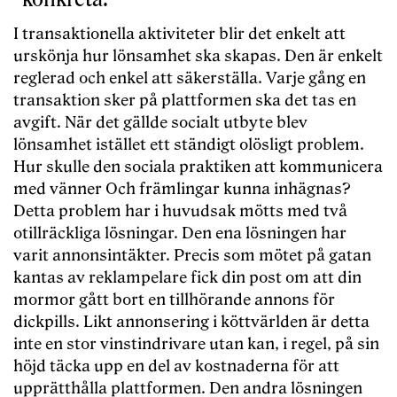
I transaktionella aktiviteter blir det enkelt att
urskönja hur lönsamhet ska skapas. Den är enkelt
reglerad och enkel att säkerställa. Varje gång en
transaktion sker på plattformen ska det tas en
avgift. När det gällde socialt utbyte blev
lönsamhet istället ett ständigt olösligt problem.
Hur skulle den sociala praktiken att kommunicera
med vänner Och främlingar kunna inhägnas?
Detta problem har i huvudsak mötts med två
otillräckliga lösningar. Den ena lösningen har
varit annonsintäkter. Precis som mötet på gatan
kantas av reklampelare fick din post om att din
mormor gått bort en tillhörande annons för
dickpills. Likt annonsering i köttvärlden är detta
inte en stor vinstindrivare utan kan, i regel, på sin
höjd täcka upp en del av kostnaderna för att
upprätthålla plattformen. Den andra lösningen