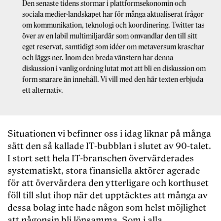
Den senaste tidens stormar i plattformsekonomin och
sociala medier-landskapet har för många aktualiserat frågor
om kommunikation, teknologi och koordinering. Twitter tas
över av en labil multimiljardär som omvandlar den till sitt
eget reservat, samtidigt som idéer om metaversum kraschar
och läggs ner. Inom den breda vänstern har denna
diskussion i vanlig ordning lutat mot att bli en diskussion om
form snarare än innehåll. Vi vill med den här texten erbjuda
ett alternativ.
Situationen vi befinner oss i idag liknar på många
sätt den så kallade IT-bubblan i slutet av 90-talet.
I stort sett hela IT-branschen övervärderades
systematiskt, stora finansiella aktörer agerade
för att övervärdera den ytterligare och korthuset
föll till slut ihop när det upptäcktes att många av
dessa bolag inte hade någon som helst möjlighet
att någonsin bli lönsamma. Som i alla