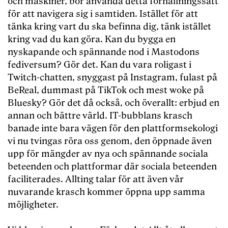
och maskiner, bör använda detta förhållningssätt
för att navigera sig i samtiden. Istället för att
tänka kring vart du ska befinna dig, tänk istället
kring vad du kan göra. Kan du bygga en
nyskapande och spännande nod i Mastodons
fediversum? Gör det. Kan du vara roligast i
Twitch-chatten, snyggast på Instagram, fulast på
BeReal, dummast på TikTok och mest woke på
Bluesky? Gör det då också, och överallt: erbjud en
annan och bättre värld. IT-bubblans krasch
banade inte bara vägen för den plattformsekologi
vi nu tvingas röra oss genom, den öppnade även
upp för mängder av nya och spännande sociala
beteenden och plattformar där sociala beteenden
faciliterades. Allting talar för att även vår
nuvarande krasch kommer öppna upp samma
möjligheter.