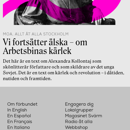
MOA, ALLT ÅT ALLA STOCKHOLM
Vi fortsätter älska – om
Arbetsbinas kärlek
Det här är en text om Alexandra Kollontaj som
skönlitterär författare och som skildrare av det unga
Sovjet. Det är en text om kärlek och revolution – i dåtiden,
nutiden och framtiden.
Om förbundet
Engagera dig
In English
Lokalgrupper
En Español
Magasinet Svärm
En Français
Radio åt alla
En Italiano
Webbshop