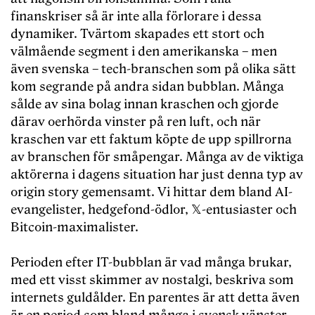
finanskriser så är inte alla förlorare i dessa
dynamiker. Tvärtom skapades ett stort och
välmående segment i den amerikanska – men
även svenska – tech-branschen som på olika sätt
kom segrande på andra sidan bubblan. Många
sålde av sina bolag innan kraschen och gjorde
därav oerhörda vinster på ren luft, och när
kraschen var ett faktum köpte de upp spillrorna
av branschen för småpengar. Många av de viktiga
aktörerna i dagens situation har just denna typ av
origin story gemensamt. Vi hittar dem bland AI-
evangelister, hedgefond-ödlor, 𝕏-entusiaster och
Bitcoin-maximalister.
Perioden efter IT-bubblan är vad många brukar,
med ett visst skimmer av nostalgi, beskriva som
internets guldålder. En parentes är att detta även