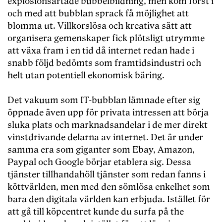
explosionsartade bubbelbildning, men kom först i
och med att bubblan sprack få möjlighet att
blomma ut. Villkorslösa och kreativa sätt att
organisera gemenskaper fick plötsligt utrymme
att växa fram i en tid då internet redan hade i
snabb följd bedömts som framtidsindustri och
helt utan potentiell ekonomisk bäring.
Det vakuum som IT-bubblan lämnade efter sig
öppnade även upp för privata intressen att börja
sluka plats och marknadsandelar i de mer direkt
vinstdrivande delarna av internet. Det är under
samma era som giganter som Ebay, Amazon,
Paypal och Google börjar etablera sig. Dessa
tjänster tillhandahöll tjänster som redan fanns i
köttvärlden, men med den sömlösa enkelhet som
bara den digitala världen kan erbjuda. Istället för
att gå till köpcentret kunde du surfa på the