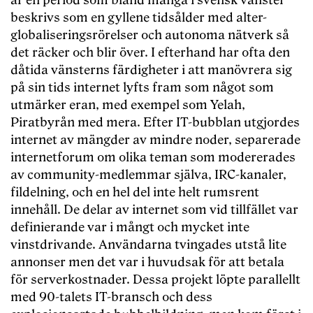
är en period som bland många i svensk vänster
beskrivs som en gyllene tidsålder med alter-
globaliseringsrörelser och autonoma nätverk så
det räcker och blir över. I efterhand har ofta den
dåtida vänsterns färdigheter i att manövrera sig
på sin tids internet lyfts fram som något som
utmärker eran, med exempel som Yelah,
Piratbyrån med mera. Efter IT-bubblan utgjordes
internet av mängder av mindre noder, separerade
internetforum om olika teman som modererades
av community-medlemmar själva, IRC-kanaler,
fildelning, och en hel del inte helt rumsrent
innehåll. De delar av internet som vid tillfället var
definierande var i mångt och mycket inte
vinstdrivande. Användarna tvingades utstå lite
annonser men det var i huvudsak för att betala
för serverkostnader. Dessa projekt löpte parallellt
med 90-talets IT-bransch och dess