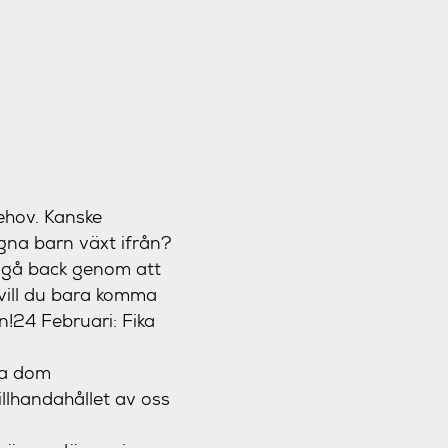
behov. Kanske
gna barn växt ifrån?
a gå back genom att
 vill du bara komma
n!
24 Februari:
Fika
ra dom
illhandahållet av oss