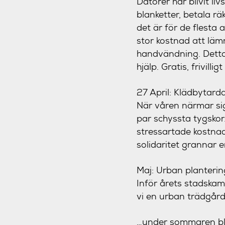
Datorer har blivit li
blanketter, betala rä
det är för de flesta 
stor kostnad att läm
handvändning. Detta 
hjälp. Gratis, frivilli
27 April:
Klädbytarda
När våren närmar sig
par schyssta tygskor
stressartade kostnad
solidaritet grannar e
Maj:
Urban plantering
Inför årets stadskamp
vi en urban trädgår
…under sommaren blir