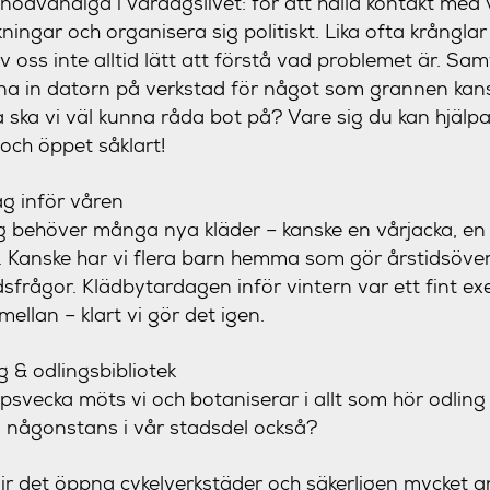
vsnödvändiga i vardagslivet: för att hålla kontakt med
kningar och organisera sig politiskt. Lika ofta krånglar
av oss inte alltid lätt att förstå vad problemet är. Sa
na in datorn på verkstad för något som grannen kansk
ska vi väl kunna råda bot på? Vare sig du kan hjälpa
gt och öppet såklart!
g inför våren
 behöver många nya kläder – kanske en vårjacka, en n
. Kanske har vi flera barn hemma som gör årstidsöver
sfrågor. Klädbytardagen inför vintern var ett fint ex
mellan – klart vi gör det igen.
 & odlingsbibliotek
svecka möts vi och botaniserar i allt som hör odling t
d någonstans i vår stadsdel också?
 det öppna cykelverkstäder och säkerligen mycket ann