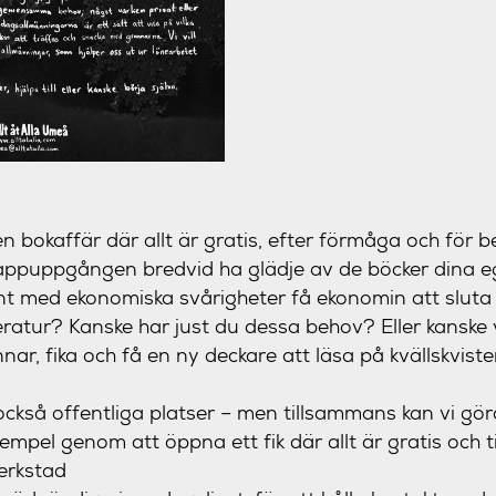
en bokaffär där allt är gratis, efter förmåga och för 
rappuppgången bredvid ha glädje av de böcker dina e
nt med ekonomiska svårigheter få ekonomin att slut
teratur? Kanske har just du dessa behov? Eller kanske
r, fika och få en ny deckare att läsa på kvällskviste
också offentliga platser – men tillsammans kan vi gö
mpel genom att öppna ett fik där allt är gratis och t
erkstad