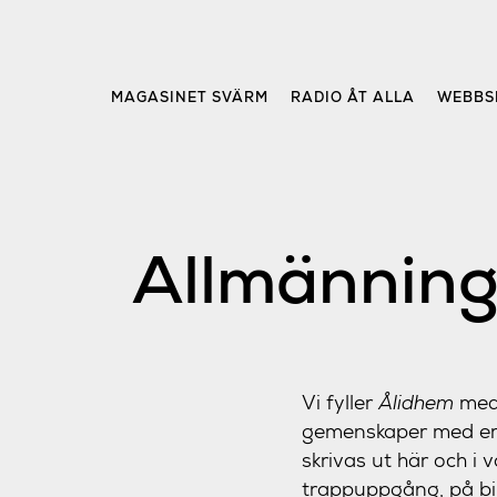
Skip
to
content
MAGASINET SVÄRM
RADIO ÅT ALLA
WEBBS
Allmänning
Vi fyller
Ålidhem
me
gemenskaper med er 
skrivas ut här och i 
trappuppgång, på bibl