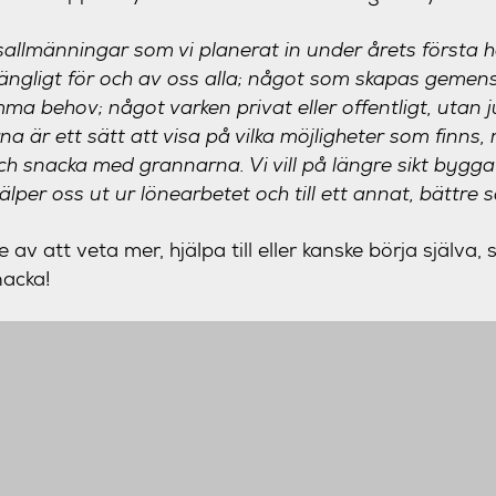
allmänningar som vi planerat in under årets första 
gängligt för och av oss alla; något som skapas gemen
a behov; något varken privat eller offentligt, utan
är ett sätt att visa på vilka möjligheter som finns, m
s och snacka med grannarna. Vi vill på längre sikt by
lper oss ut ur lönearbetet och till ett annat, bättre 
av att veta mer, hjälpa till eller kanske börja själva, s
nacka!