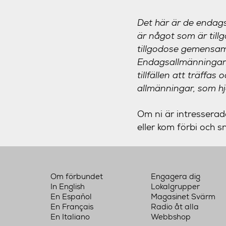
Det här är de endags
är något som är till
tillgodose gemensamm
Endagsallmänningarna 
tillfällen att träffa
allmänningar, som hjä
Om ni är intresserade 
eller kom förbi och s
Om förbundet
Engagera dig
In English
Lokalgrupper
En Español
Magasinet Svärm
En Français
Radio åt alla
En Italiano
Webbshop