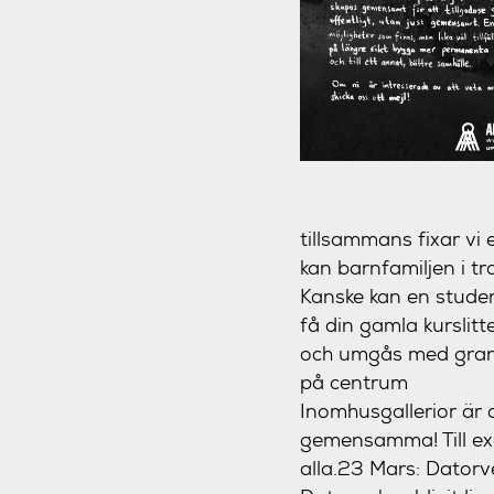
tillsammans fixar vi 
kan barnfamiljen i t
Kanske kan en stude
få din gamla kurslit
och umgås med granna
på centrum
Inomhusgallerior är 
gemensamma! Till exe
alla.
23 Mars:
Datorv