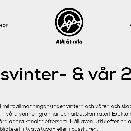
HOP
svinter- & vår 
d
mikroallmänningar
under vintern och våren och ska
– våra vänner, grannar och arbetskamrater! Exakt
våra andra kanaler eftersom. Håll även utkik efter en af
ioteket, i tvättstugan eller i busskuren.