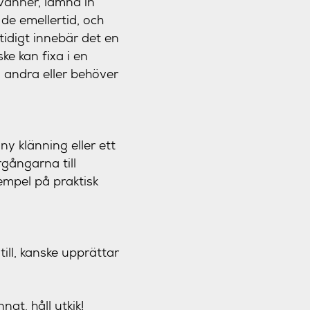
 vänner, lämna in
 de emellertid, och
mtidigt innebär det en
e kan fixa i en
 andra eller behöver
y klänning eller ett
gångarna till
empel på praktisk
ill, kanske upprättar
at, håll utkik!