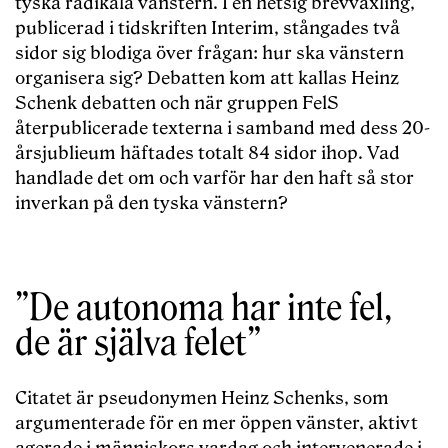
tyska radikala vänstern. I en hetsig brevväxling,
publicerad i tidskriften Interim, stångades två
sidor sig blodiga över frågan: hur ska vänstern
organisera sig? Debatten kom att kallas Heinz
Schenk debatten och när gruppen FelS
återpublicerade texterna i samband med dess 20-
årsjublieum häftades totalt 84 sidor ihop. Vad
handlade det om och varför har den haft så stor
inverkan på den tyska vänstern?
”De autonoma har inte fel,
de är själva felet”
Citatet är pseudonymen Heinz Schenks, som
argumenterade för en mer öppen vänster, aktivt