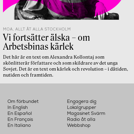
MOA, ALLT ÅT ALLA STOCKHOLM
Vi fortsätter älska – om
Arbetsbinas kärlek
Det här är en text om Alexandra Kollontaj som
skönlitterär författare och som skildrare av det unga
Sovjet. Det är en text om kärlek och revolution – i dåtiden,
nutiden och framtiden.
Om förbundet
Engagera dig
In English
Lokalgrupper
En Español
Magasinet Svärm
En Français
Radio åt alla
En Italiano
Webbshop