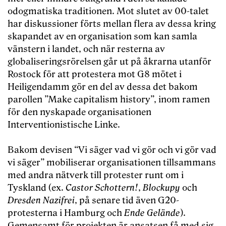
odogmatiska traditionen. Mot slutet av 00-talet
har diskussioner förts mellan flera av dessa kring
skapandet av en organisation som kan samla
vänstern i landet, och när resterna av
globaliseringsrörelsen går ut på åkrarna utanför
Rostock för att protestera mot G8 mötet i
Heiligendamm gör en del av dessa det bakom
parollen ”Make capitalism history”, inom ramen
för den nyskapade organisationen
Interventionistische Linke.
Bakom devisen “Vi säger vad vi gör och vi gör vad
vi säger” mobiliserar organisationen tillsammans
med andra nätverk till protester runt om i
Tyskland (ex.
Castor Schottern!
,
Blockupy
och
Dresden Nazifrei
, på senare tid även G20-
protesterna i Hamburg och
Ende Gelände
).
Gemensamt för projekten är ansatsen få med sig