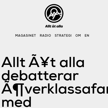
Skip
to
content
MAGASINET
RADIO
STRATEGI
OM
EN
Allt Ã¥t alla
debatterar
Ã¶verklassafar
med