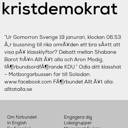
kristdemokrat
”Ur Gomorron Sverige 19 janurari, klockan 06.53
Ã„r bussning till rika omrÃ¥den ett bra sÃ¤tt att
visa pÃ¥ klassklyftor? Debatt
mellan Shabane
Barot frÃ¥n Allt Ã¥t alla och Aron Modig,
fÃ¶rbundsordfÃ¶rande KDU.” Odla ditt klasshat
– Motborgarbussen far till Solsidan:
www.facebook.com FÃ¶rbundet Allt Ã¥t alla:
alltatalla.se
Om förbundet
Engagera dig
In English
Lokalgrupper