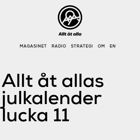
Skip
to
content
MAGASINET
RADIO
STRATEGI
OM
EN
Allt åt allas
julkalender
lucka 11