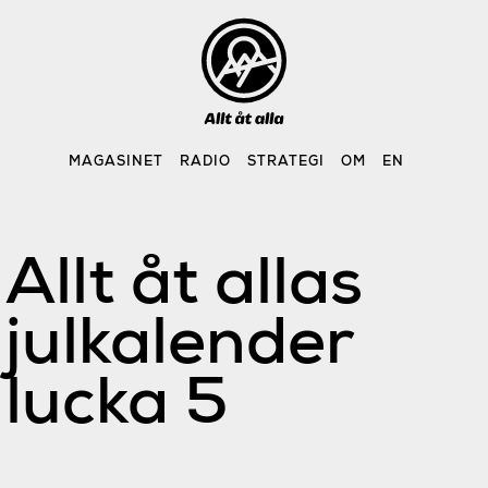
Skip
to
content
MAGASINET
RADIO
STRATEGI
OM
EN
Allt åt allas
julkalender
lucka 5