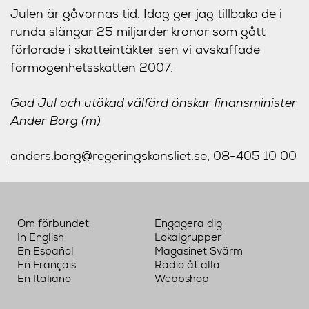
Julen är gåvornas tid. Idag ger jag tillbaka de i
runda slängar 25 miljarder kronor som gått
förlorade i skatteintäkter sen vi avskaffade
förmögenhetsskatten 2007.
God Jul och utökad välfärd önskar finansminister
Ander Borg (m)
anders.borg@regeringskansliet.se
, 08-405 10 00
Om förbundet
Engagera dig
In English
Lokalgrupper
En Español
Magasinet Svärm
En Français
Radio åt alla
En Italiano
Webbshop