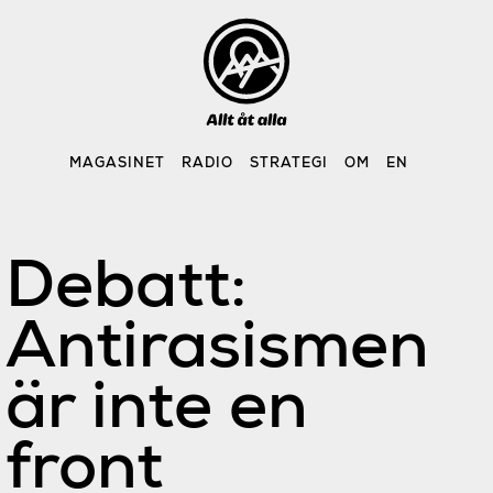
Skip
to
content
MAGASINET
RADIO
STRATEGI
OM
EN
Debatt:
Antirasismen
är inte en
front