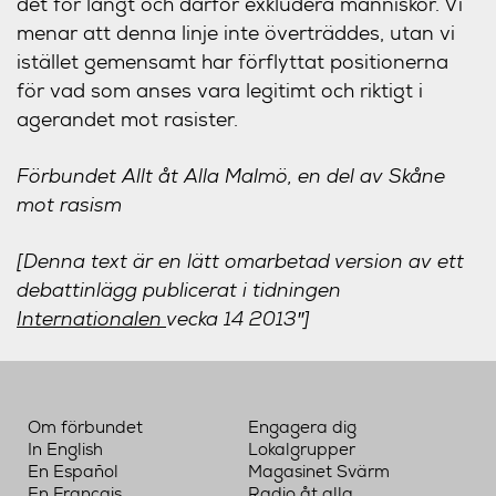
det för långt och därför exkludera människor. Vi
menar att denna linje inte överträddes, utan vi
istället gemensamt har förflyttat positionerna
för vad som anses vara legitimt och riktigt i
agerandet mot rasister.
Förbundet Allt åt Alla Malmö, en del av Skåne
mot rasism
[Denna text är en lätt omarbetad version av ett
debattinlägg publicerat i tidningen
Internationalen
vecka 14 2013″]
Om förbundet
Engagera dig
In English
Lokalgrupper
En Español
Magasinet Svärm
En Français
Radio åt alla