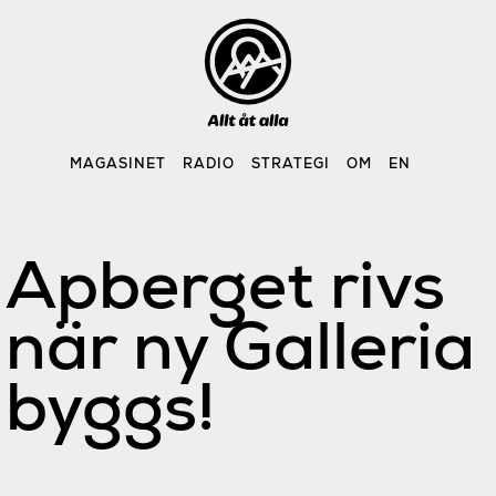
Skip
to
content
MAGASINET
RADIO
STRATEGI
OM
EN
Apberget rivs
när ny Galleria
byggs!