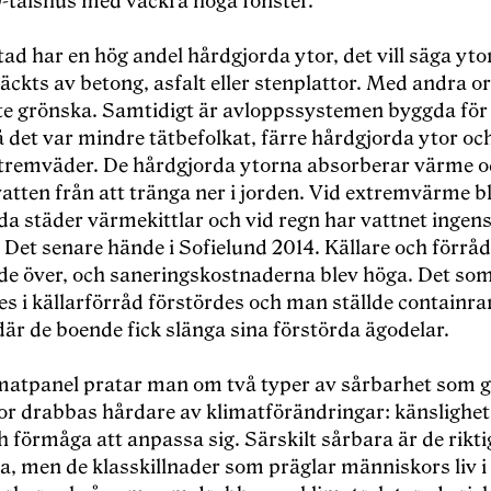
-talshus med vackra höga fönster.
d har en hög andel hårdgjorda ytor, det vill säga yto
ckts av betong, asfalt eller stenplattor. Med andra or
lite grönska. Samtidigt är avloppssystemen byggda för
å det var mindre tätbefolkat, färre hårdgjorda ytor oc
xtremväder. De hårdgjorda ytorna absorberar värme 
atten från att tränga ner i jorden. Vid extremvärme bl
a städer värmekittlar och vid regn har vattnet ingens
 Det senare hände i Sofielund 2014. Källare och förråd
 över, och saneringskostnaderna blev höga. Det so
s i källarförråd förstördes och man ställde containra
är de boende fick slänga sina förstörda ägodelar.
imatpanel pratar man om två typer av sårbarhet som g
r drabbas hårdare av klimatförändringar: känslighet
 förmåga att anpassa sig. Särskilt sårbara är de rikt
a, men de klasskillnader som präglar människors liv 