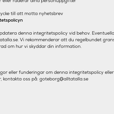
r eller raderar dina personuppgifter
tycke till att motta nyhetsbrev
itetspolicyn
pdatera denna integritetspolicy vid behov. Eventuel
ltatalla.se. Vi rekommenderar att du regelbundet gran
erad om hur vi skyddar din information.
or eller funderingar om denna integritetspolicy elle
, kontakta oss på: goteborg@alltatalla.se