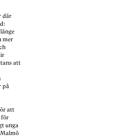
r där
d:
 länge
h mer
och
ir
tans att
m
r på
ör att
 för
igt unga
i Malmö