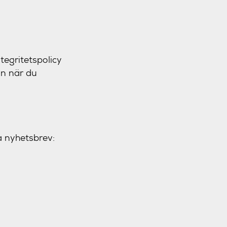
ntegritetspolicy
on när du
a nyhetsbrev: