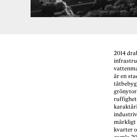
2014 dra
infrastr
vattenma
är en sta
tätbebygg
grönytor.
ruffighe
karaktär
industriv
märkligt
kvarter 