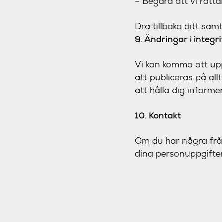
– Begära att vi rätta
Dra tillbaka ditt sam
9. Ändringar i integr
Vi kan komma att up
att publiceras på al
att hålla dig inform
10. Kontakt
Om du har några fråg
dina personuppgifter