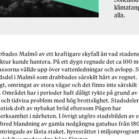
klimatanp
alla.
bbades Malmö av ett kraftigare skyfall än vad staden
uktur kunde hantera. På ett dygn regnade det ca 100 
ssorna vällde upp över vattenledningar och avlopp. S
dsdel i Malmö som drabbades särskilt hårt av regnet. 
t, omringat av stora vägar och det finns inte särskil
 Området har i perioder haft dåligt rykte på grund av
t och tidvisa problem med hög brottslighet. Stadsdele
istisk doft av nybakat bröd eftersom Pågen har
erksamhet i närheten. I övrigt utgörs stadsbilden av 
 bred blandning av gamla nedgångna gatuhus från 180
omringade av låsta staket, hyresrätter i miljonprogra