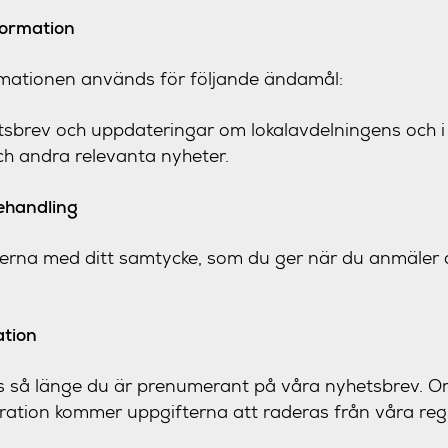
formation
mationen används för följande ändamål:
etsbrev och uppdateringar om lokalavdelningens och i 
ch andra relevanta nyheter.
behandling
erna med ditt samtycke, som du ger när du anmäler di
ation
s så länge du är prenumerant på våra nyhetsbrev. Om
ation kommer uppgifterna att raderas från våra regi