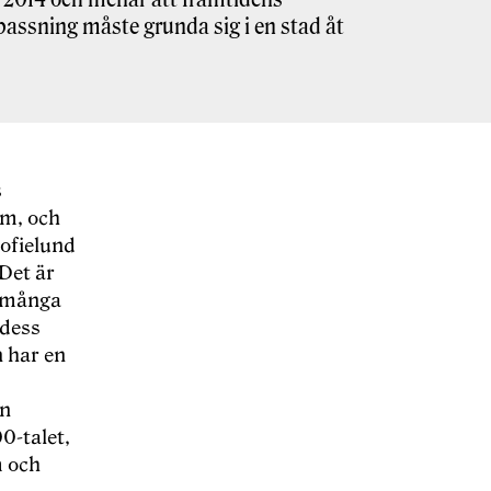
assning måste grunda sig i en stad åt
s
mm, och
ofielund
Det är
t många
 dess
n har en
en
0-talet,
m och