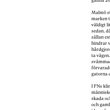
gamla 20
Malmö sta
marken tä
väldigt 
sedan, d
sällan e
hindrar v
hårdgjord
ta vägen.
svämmade
förvarade
gatorna d
I FNs kl
människo
skada och
och gaml