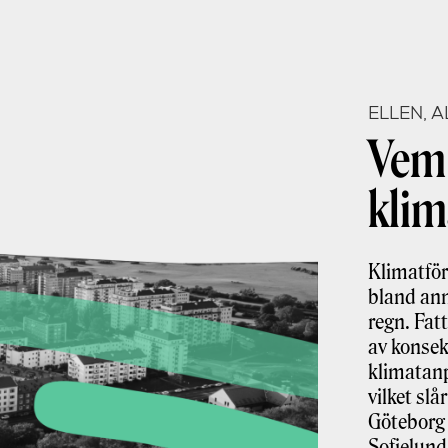
ELLEN, 
Vem 
klim
Klimatför
bland ann
regn. Fat
av konse
klimatanp
vilket slå
Göteborg 
Sofielund