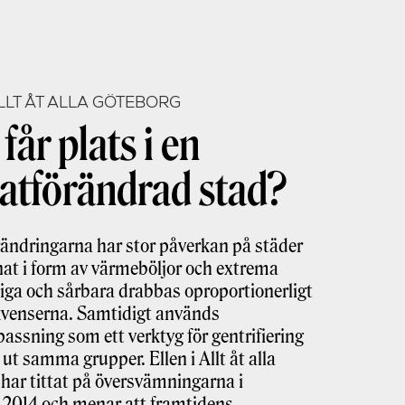
ALLT ÅT ALLA GÖTEBORG
får plats i en
atförändrad stad?
ändringarna har stor påverkan på städer
at i form av värmeböljor och extrema
tiga och sårbara drabbas oproportionerligt
kvenserna. Samtidigt används
assning som ett verktyg för gentrifiering
r ut samma grupper. Ellen i Allt åt alla
har tittat på översvämningarna i
 2014 och menar att framtidens