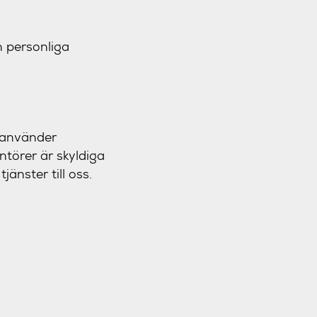
n personliga
i använder
ntörer är skyldiga
änster till oss.