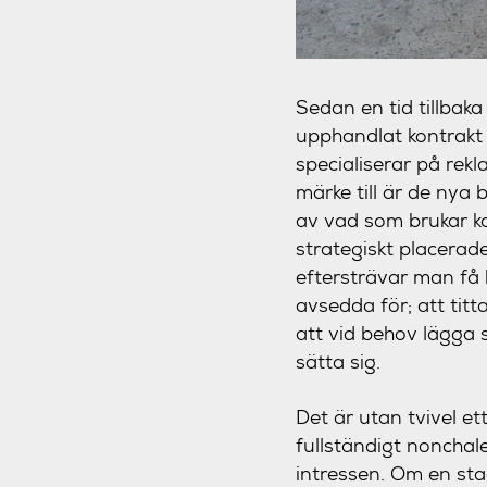
Sedan en tid tillbak
upphandlat kontrak
specialiserar på rek
märke till är de nya 
av vad som brukar ka
strategiskt placerade
eftersträvar man få
avsedda för; att titt
att vid behov lägga 
sätta sig.
Det är utan tvivel 
fullständigt nonchal
intressen. Om en st