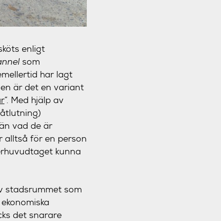
köts enligt
annel
som
ellertid har lagt
den är det en variant
ar
”. Med hjälp av
åtlutning)
än vad de är
r alltså för en person
överhuvudtaget kunna
 av stadsrummet som
r ekonomiska
ks det snarare