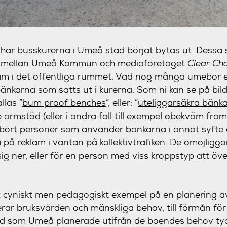
a har busskurerna i Umeå stad börjat bytas ut. Dessa s
t mellan Umeå Kommun och mediaföretaget
Clear Ch
lam i det offentliga rummet. Vad nog många umebor em
bänkarna som satts ut i kurerna. Som ni kan se på bil
llas ”
bum proof benches
”, eller: ”
uteliggarsäkra bänk
 armstöd (eller i andra fall till exempel obekväm fram
 bort personer som använder bänkarna i annat syfte 
a på reklam i väntan på kollektivtrafiken. De omöjliggö
sig ner, eller för en person med viss kroppstyp att 
ett cyniskt men pedagogiskt exempel på en planering
erar bruksvärden och mänskliga behov, till förmån fö
ad som Umeå planerade utifrån de boendes behov tyc