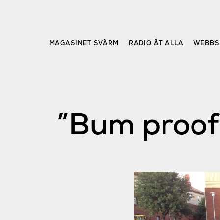
Skip
to
content
MAGASINET SVÄRM
RADIO ÅT ALLA
WEBBS
”Bum proof 