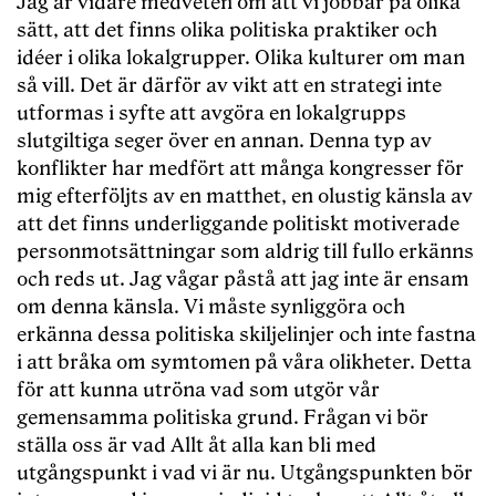
Jag är vidare medveten om att vi jobbar på olika
sätt, att det finns olika politiska praktiker och
idéer i olika lokalgrupper. Olika kulturer om man
så vill. Det är därför av vikt att en strategi inte
utformas i syfte att avgöra en lokalgrupps
slutgiltiga seger över en annan. Denna typ av
konflikter har medfört att många kongresser för
mig efterföljts av en matthet, en olustig känsla av
att det finns underliggande politiskt motiverade
personmotsättningar som aldrig till fullo erkänns
och reds ut. Jag vågar påstå att jag inte är ensam
om denna känsla. Vi måste synliggöra och
erkänna dessa politiska skiljelinjer och inte fastna
i att bråka om symtomen på våra olikheter. Detta
för att kunna utröna vad som utgör vår
gemensamma politiska grund. Frågan vi bör
ställa oss är vad Allt åt alla kan bli med
utgångspunkt i vad vi är nu. Utgångspunkten bör