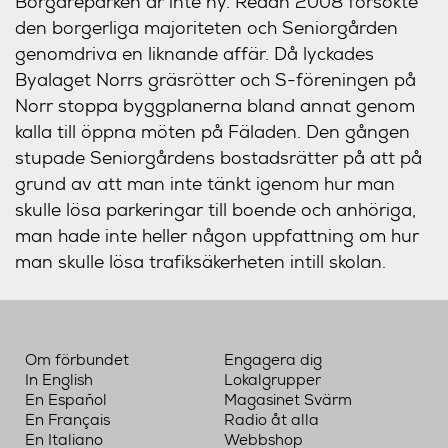
Borgareparken är inte ny. Redan 2008 försökte
den borgerliga majoriteten och Seniorgården
genomdriva en liknande affär. Då lyckades
Byalaget Norrs gräsrötter och S-föreningen på
Norr stoppa byggplanerna bland annat genom
kalla till öppna möten på Fäladen. Den gången
stupade Seniorgårdens bostadsrätter på att på
grund av att man inte tänkt igenom hur man
skulle lösa parkeringar till boende och anhöriga,
man hade inte heller någon uppfattning om hur
man skulle lösa trafiksäkerheten intill skolan.
Om förbundet
Engagera dig
In English
Lokalgrupper
En Español
Magasinet Svärm
En Français
Radio åt alla
En Italiano
Webbshop