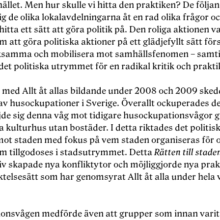
llet. Men hur skulle vi hitta den praktiken? De följan
g de olika lokalavdelningarna åt en rad olika frågor o
hitta ett sätt att gö
ra politik p
å. Den roliga aktionen v
 att göra politiska aktioner på ett glä
djefyllt s
ätt fö
r
samma och mobilisera mot samhä
llsfenomen
– samt
det politiska utrymmet för en radikal kritik och prakti
t med Allt åt allas bildande under 2008 och 2009 sked
av husockupationer i Sverige. Överallt ockuperades de
ljde sig denna våg mot tidigare husockupationsvågor 
a kulturhus utan bostäder. I detta riktades det politis
mot staden med fokus på vem staden organiseras för o
m tillgodoses i stadsutrymmet. Detta
R
ätten till stade
iv skapade nya konfliktytor och möjliggjorde nya prak
ktelses
ätt som har genomsyrat Allt åt alla under hela 
ionsvå
gen medf
ö
rde
även att grupper som innan varit