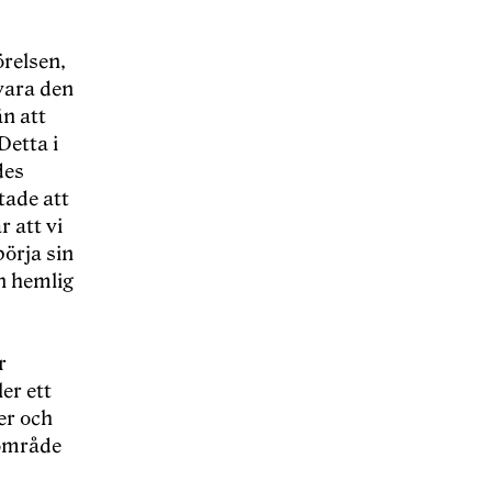
ö
relsen,
vara den
än att
Detta i
des
tade att
 att vi
b
örja sin
n hemlig
r
er ett
er och
sområde