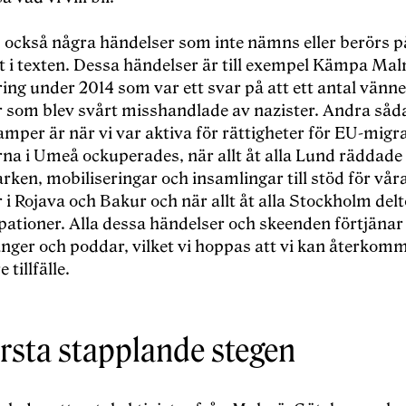
s också
n
ågra händelser som inte nä
mns eller ber
ö
rs p
tt i texten. Dessa hä
ndelser
är till exempel Kä
mpa Ma
ring under 2014 som var ett svar p
å att ett antal vänn
 som blev svårt misshandlade av nazister. Andra såd
kamper ä
r n
är vi var aktiva fö
r r
ä
ttigheter f
ö
r EU-migra
rna i Umeå ockuperades, när allt åt alla Lund räddade
ken, mobiliseringar och insamlingar till stö
d f
ö
r v
år
i Rojava och Bakur och när allt åt alla Stockholm delt
pationer. Alla dessa händelser och skeenden fö
rtj
änar
sånger och poddar, vilket vi hoppas att vi kan återko
 tillfä
lle.
rsta stapplande stegen