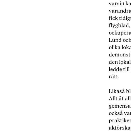
varsin k
varandra 
fick tidi
flygblad
ockupera
Lund och 
olika lok
demonstr
den loka
ledde til
rä
tt.
Likas
å b
Allt åt a
gemensam
också
var
praktiker
aktörskap