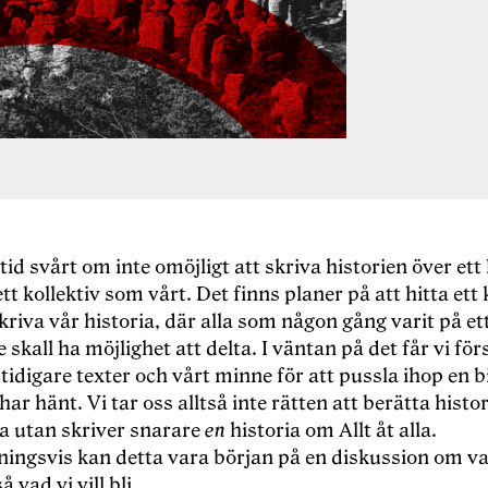
ltid svårt om inte omöjligt att skriva historien ö
ver ett 
ett kollektiv som vårt. Det finns planer på att hitta ett 
skriva vå
r historia, d
är alla som någon gång varit på ett
e skall ha möjlighet att delta. I vä
ntan p
å
det f
år vi fö
r
tidigare texter och vå
rt minne f
ör att pussla ihop en b
ar hänt. Vi tar oss alltså inte rätten att berätta hist
lla utan skriver snarare
en
historia om Allt å
t alla.
ingsvis kan detta vara bö
rjan p
å en diskussion om va
 vad vi vill bli.