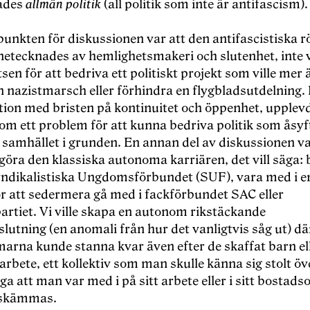
ades
allmä
n politik
(all politik som inte ä
r antifascism).
punkten f
ör diskussionen var att den antifascistiska r
netecknades av hemlighetsmakeri och slutenhet, inte 
tsen för att bedriva ett politiskt projekt som ville mer 
 nazistmarsch eller förhindra en flygbladsutdelning. 
ion med bristen på kontinuitet och öppenhet, upplev
om ett problem för att kunna bedriva politik som åsyf
samhället i grunden. En annan del av diskussionen var
e göra den klassiska autonoma karriären, det vill sä
ga: 
yndikalistiska Ungdomsförbundet (SUF), vara med i e
ör att sedermera gå
med i fackf
ö
rbundet SAC eller
artiet. Vi ville skapa en autonom rikst
äckande
utning (en anomali från hur det vanligtvis så
g ut) d
ä
rna kunde stanna kvar även efter de skaffat barn ell
arbete, ett kollektiv som man skulle kä
nna sig stolt
öv
a att man var med i på sitt arbete eller i sitt bostad
skä
mmas.