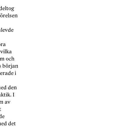
deltog
örelsen
mlevde
ora
vilka
om och
s början
erade i
med den
tik. I
um av
t
de
med det