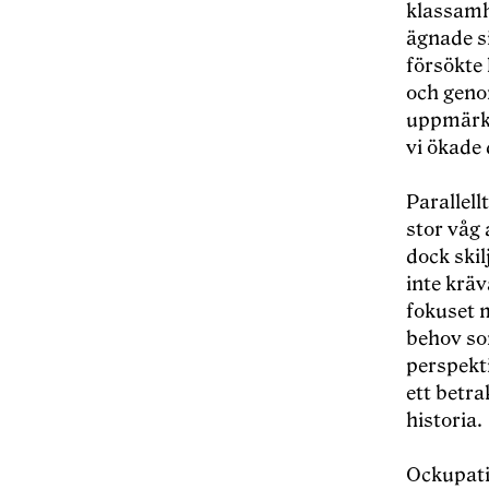
klassamhä
ägnade si
fö
rs
ökte 
och genom
uppmärk
vi ökade 
Parallell
stor våg 
dock ski
inte kräv
fokuset 
behov so
perspekt
ett betra
historia.
Ockupat