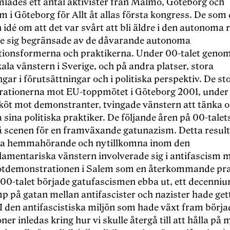
ades ett antal aktivister frå
n Malm
ö
, G
öteborg och
 i Göteborg för Allt åt allas första kongress. De som 
 idé om att det var svårt att bli ä
ldre i den autonoma r
e sig begr
änsade av de dåvarande autonoma
tionsformerna och praktikerna. Under 00-talet geno
ala vänstern i Sverige, och på andra platser, stora
gar i fö
ruts
ättningar och i politiska perspektiv. De st
rationerna mot EU-toppmö
tet i G
öteborg 2001, under 
sköt mot demonstranter, tvingade vänstern att tänka 
 sina politiska praktiker. De följande å
ren p
å 00-talet
å
scenen f
ö
r en framv
äxande gatunazism. Detta result
a hemmahörande och nytillkomna inom den
amentariska vänstern involverade sig i antifascism 
otdemonstrationen i Salem som en å
terkommande prak
 00-talet b
örjade gatufascismen ebba ut, ett decenni
mp p
å gatan mellan antifascister och nazister hade get
 I den antifascistiska miljön som hade vä
xt fram b
örja
ner inledas kring hur vi skulle å
terg
å till att hå
lla p
å 