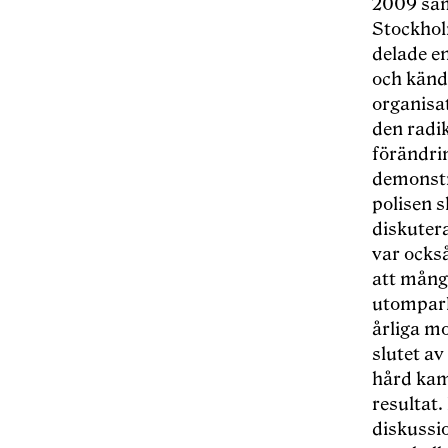
2009 saml
Stockholm
delade en
och kä
nd
organisa
den radik
fö
r
ändrin
demonst
polisen 
diskutera
var ocks
att mång
utomparl
årliga m
slutet av
hå
rd ka
resultat.
diskussio