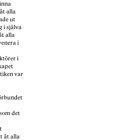
inna
åt alla
lade ut
 i sj
älva
t alla
venera i
törer i
kapet
ktiken var
örbundet
 som det
t
t å
t alla