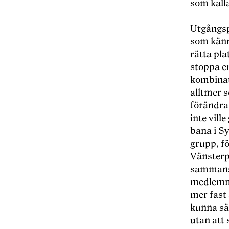
som kall
Utg
å
ngs
som k
än
rätta pla
stoppa en
kombinat
alltmer s
fö
r
ändra 
inte vill
bana i S
grupp, f
V
ä
nsterp
sammansl
medlemma
mer fast 
kunna säg
utan att 