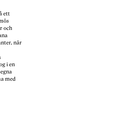
å ett
lm
ö
s
er och
ana
nter, n
är
a
og i en
 egna
mma med