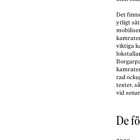
Det finn
ytligt sä
mobilise
kamrater
viktiga 
lokstalla
Borgarpar
kamrater 
rad ocku
texter, 
vid senare
De f
ö