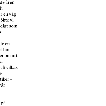
de å
ren
ch
ar en väg
s
ökte vi
idigt som
k.
de en
t hus,
genom att
ka
ch vilkas
n
-
tiker –
vå
r
 på