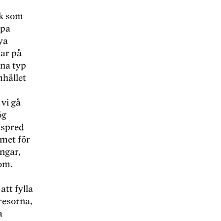
tik som
apa
ya
var på
nna typ
mhället
vi gå
ö
g
 spred
met för
ingar,
nom.
att fylla
resorna,
a