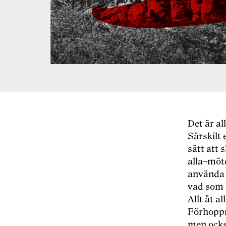
Det
är al
S
ärskilt 
sätt att 
alla
–
m
öt
använda 
vad som h
Allt åt a
F
örhoppn
men också