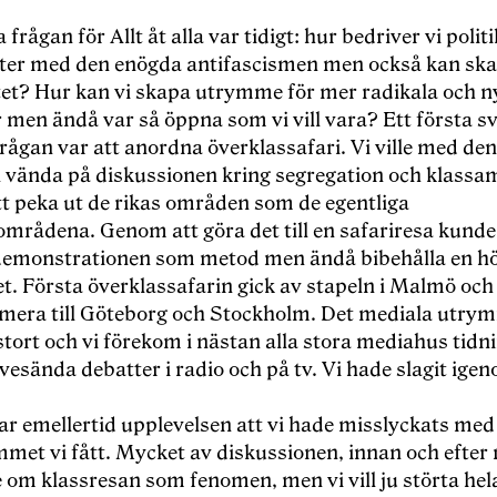
a frå
gan f
ör Allt åt alla var tidigt: hur bedriver vi poli
ter med den en
ögda antifascismen men också kan sk
tet? Hur kan vi skapa utrymme för mer radikala och n
r men ä
nd
å
var s
å öppna som vi vill vara? Ett första s
fr
ågan var att anordna överklassafari. Vi ville med de
 vä
nda p
å diskussionen kring segregation och klassa
t peka ut de rikas områden som de egentliga
mrådena. Genom att göra det till en safariresa kunde 
demonstrationen som metod men ä
nd
å bibehå
lla en h
et. F
örsta överklassafarin gick av stapeln i Malmö och
rmera till Göteborg och Stockholm. Det mediala utrym
stort och vi fö
rekom i n
ästan alla stora mediahus tidn
livesända debatter i radio och på tv. Vi hade slagit ige
ar emellertid upplevelsen att vi hade misslyckats med 
met vi fått. Mycket av diskussionen, innan och efter 
 om klassresan som fenomen, men vi vill ju störta hel