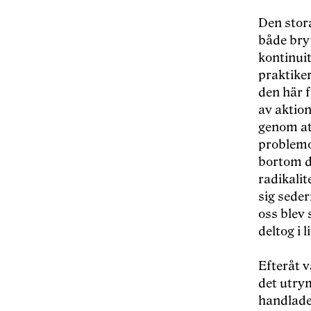
Den stor
bå
de bry
kontinui
praktike
den h
ä
r 
av aktion
genom at
problemo
bortom 
radikalit
sig sede
oss blev 
deltog i 
Efter
åt v
det utrym
handlade