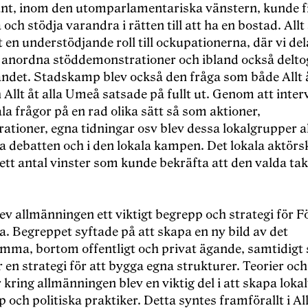
ant, inom den utomparlamentariska vänstern, kunde f
och stödja varandra i rätten till att ha en bostad. Allt 
gt en understödjande roll till ockupationerna, där vi de
, anordna stöddemonstrationer och ibland också
deltog
ndet. Stadskamp blev också
den fr
åga som både Allt å
Allt å
t alla Ume
å satsade på fullt ut. Genom att inter
ala frågor på en rad olika sätt så som aktioner,
ationer, egna tidningar osv blev dessa lokalgrupper ak
la debatten och i den lokala kampen. Det lokala aktörs
l ett antal vinster som kunde bekräfta att den valda ta
lev allmänningen ett viktigt begrepp och strategi fö
r F
lla. Begreppet syftade på att skapa en ny bild av det
ma, bortom offentligt och privat ägande, samtidigt
 en strategi f
ör att bygga egna strukturer. Teorier och
 kring allmänningen blev en viktig del i att skapa lokal
 och politiska praktiker. Detta syntes framförallt i All