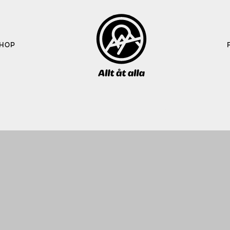
HOP
Sök 
efter: