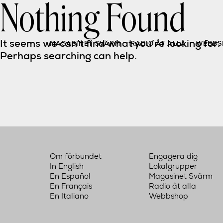
Nothing Found
Skip
to
content
It seems we can’t find what you’re looking for. 
MAGASINET SVÄRM
RADIO ÅT ALLA
WEBBS
Perhaps searching can help.
Om förbundet
Engagera dig
In English
Lokalgrupper
En Español
Magasinet Svärm
En Français
Radio åt alla
En Italiano
Webbshop