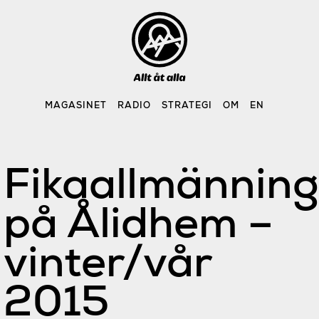
Skip
to
content
MAGASINET
RADIO
STRATEGI
OM
EN
Fikaallmänning
på Ålidhem –
vinter/vår
2015