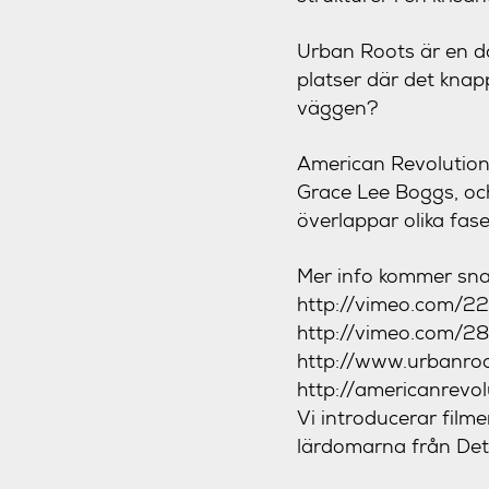
Urban Roots är en d
platser där det knapp
väggen?
American Revolution
Grace Lee Boggs, och
överlappar olika fase
Mer info kommer sna
http://vimeo.com/2
http://vimeo.com/2
http://
www.urbanroo
http://
americanrevolu
Vi introducerar film
lärdomarna från Detr