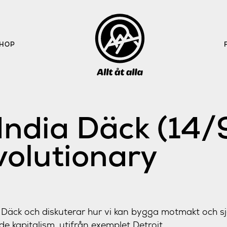
HOP
India Däck (14/
volutionary
ia Däck och diskuterar hur vi kan bygga motmakt och s
nde kapitalism, utifrån exemplet Detroit.