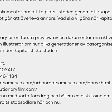
okumentär om att ta plats i staden genom att skapa
t går att överleva annars. Vad ska vi göra när kapita
ary är en första preview av en dokumentär om aktiv
 illustrerar om hur olika generationer av basorganise
r i den kapitalistiska staden.
rt.
2102417
8464434
tsamerica.com/
urbanrootsamerica.com/
Home.html
tionaryfilm.c
om/
erna med korta föredrag och håller i en diskussion om
oits stadsodlare här och nu.