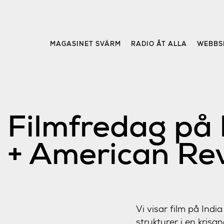
Skip
to
content
MAGASINET SVÄRM
RADIO ÅT ALLA
WEBBS
Filmfredag på 
+ American Re
Vi visar film på Ind
strukturer i en krisa