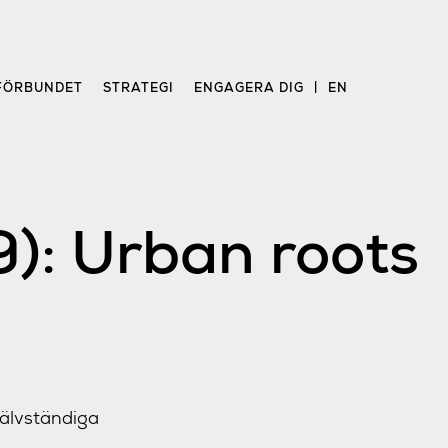
FÖRBUNDET
STRATEGI
ENGAGERA DIG
EN
9): Urban roots
jälvständiga