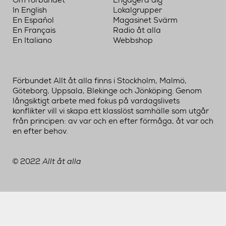
Om förbundet
Engagera dig
In English
Lokalgrupper
En Español
Magasinet Svärm
En Français
Radio åt alla
En Italiano
Webbshop
Förbundet Allt åt alla finns i Stockholm, Malmö,
Göteborg, Uppsala, Blekinge och Jönköping. Genom
långsiktigt arbete med fokus på vardagslivets
konflikter vill vi skapa ett klasslöst samhälle som utgår
från principen: av var och en efter förmåga, åt var och
en efter behov.
2022
Allt åt alla
©