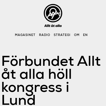
Skip
to
content
MAGASINET
RADIO
STRATEGI
OM
EN
Förbundet Allt
åt alla höll
kongress i
Lund