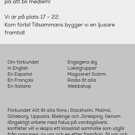
på att bli medlem!
Vi är på plats 17 – 22.
Kom förbi! Tillsammans bygger vi en ljusare
framtid!
Om förbundet
Engagera dig
In English
Lokalgrupper
En Español
Magasinet Svärm
En Français
Radio åt alla
En Italiano
Webbshop
Förbundet Allt åt alla finns i Stockholm, Malmö,
Göteborg, Uppsala, Blekinge och Jönköping. Genom
långsiktigt arbete med fokus på vardagslivets
konflikter vill vi skapa ett klasslöst samhälle som utgår
från principen: av var och en efter förmåga, åt var och