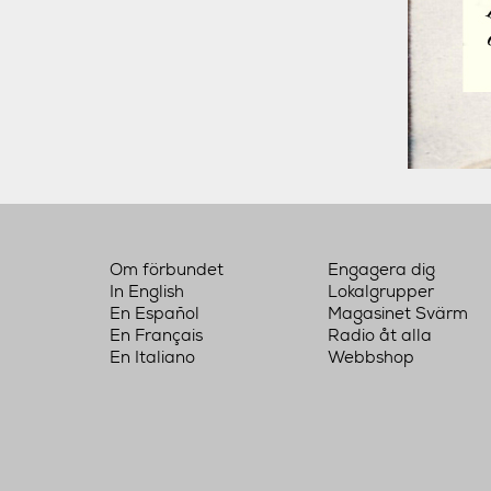
Om förbundet
Engagera dig
In English
Lokalgrupper
En Español
Magasinet Svärm
En Français
Radio åt alla
En Italiano
Webbshop