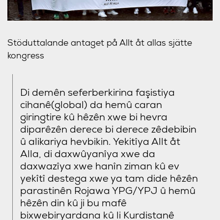
Stöduttalande antaget på Allt åt allas sjätte
kongress
Di demên seferberkirina faşistiya
cihanê(global) da hemû caran
giringtire kû hêzên xwe bi hevra
diparêzên derece bi derece zêdebibin
û alikariya hevbikin. Yekitîya Allt åt
Alla, di daxwûyanîya xwe da
daxwazîya xwe hanîn ziman kû ev
yekîtî destega xwe ya tam dide hêzên
parastinên Rojawa YPG/YPJ û hemû
hêzên din kû ji bu mafê
bixwebiryardana kû li Kurdistanê