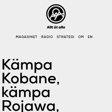
Skip
to
content
MAGASINET
RADIO
STRATEGI
OM
EN
Kämpa
Kobane,
kämpa
Rojawa,