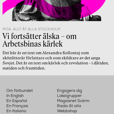
MOA, ALLT ÅT ALLA STOCKHOLM
Vi fortsätter älska – om
Arbetsbinas kärlek
Det här är en text om Alexandra Kollontaj som
skönlitterär författare och som skildrare av det unga
Sovjet. Det är en text om kärlek och revolution – i dåtiden,
nutiden och framtiden.
Om förbundet
Engagera dig
In English
Lokalgrupper
En Español
Magasinet Svärm
En Français
Radio åt alla
En Italiano
Webbshop