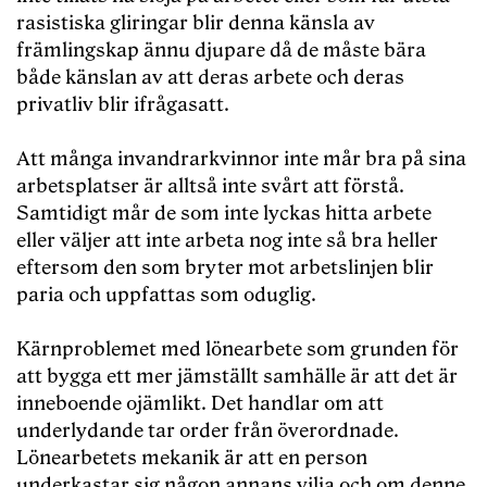
rasistiska gliringar blir denna känsla av
främlingskap ännu djupare då de måste bära
både känslan av att deras arbete och deras
privatliv blir ifrågasatt.
Att många invandrarkvinnor inte mår bra på sina
arbetsplatser är alltså inte svårt att förstå.
Samtidigt mår de som inte lyckas hitta arbete
eller väljer att inte arbeta nog inte så bra heller
eftersom den som bryter mot arbetslinjen blir
paria och uppfattas som oduglig.
Kärnproblemet med lönearbete som grunden för
att bygga ett mer jämställt samhälle är att det är
inneboende ojämlikt. Det handlar om att
underlydande tar order från överordnade.
Lönearbetets mekanik är att en person
underkastar sig någon annans vilja och om denne