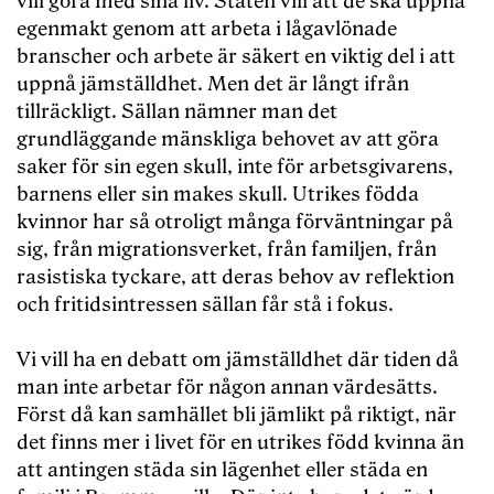
vill göra med sina liv. Staten vill att de ska uppnå
egenmakt genom att arbeta i lågavlönade
branscher och arbete är säkert en viktig del i att
uppnå jämställdhet. Men det är långt ifrån
tillräckligt. Sällan nämner man det
grundläggande mänskliga behovet av att göra
saker för sin egen skull, inte för arbetsgivarens,
barnens eller sin makes skull. Utrikes födda
kvinnor har så otroligt många förväntningar på
sig, från migrationsverket, från familjen, från
rasistiska tyckare, att deras behov av reflektion
och fritidsintressen sällan får stå i fokus.
Vi vill ha en debatt om jämställdhet där tiden då
man inte arbetar för någon annan värdesätts.
Först då kan samhället bli jämlikt på riktigt, när
det finns mer i livet för en utrikes född kvinna än
att antingen städa sin lägenhet eller städa en