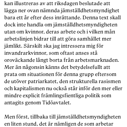
kan illustreras av att riksdagen beslutade att
lägga ner ovan nämnda jämställdhetsmyndighet
bara ett år efter dess inrättande. Denna text skall
dock inte handla om jämställdhetsmyndigheten
utan om kvinnor, deras arbete och i vilken mån
arbetslinjen bidrar till att göra samhället mer
jämlikt. Särskilt ska jag intressera mig för
invandrarkvinnor, som oftast anses stå
oroväckande långt borta från arbetsmarknaden.
Mer än någonsin känns det betydelsefullt att
prata om situationen för denna grupp eftersom
de utöver patriarkatet, den strukturella rasismen
och kapitalismen nu också står inför den mer eller
mindre explicit främlingsfientliga politik som
antagits genom Tidöavtalet.
Men först, tillbaka till jämställdhetsmyndigheten
en liten stund, det är nämligen de som arbetar