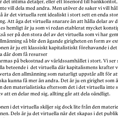
 det intima detaljer, eller ett lösenord till bankkontot
inte vill dela med andra. Men utöver de saker vi vill hål
å är det virtuella rent idealiskt i stort sett en enda sto
g. Att äga det virtuella snarare än att hålla delar av d
des hemligt är ju som vi redan etablerat mycket konst
så ser på den stora del av det virtuella som vi har g
llmänning så blir den ägande girigheten en form av ex
nen är ju ett klassiskt kapitalistiskt förehavande i det
la där dom få resurser
tarmas på bekostnad av världssamhället i stort. Vi se
lla beteende i det virtuella där kapitalismens krafter 
överta den allmänning som naturligt uppstår allt för a
 ska kunna få mer än andra. Det är ju en girighet som 
 den materialistiska eftersom det i det virtuella inte s
av att en delar med sig, allting går att dela oändligt.
nen i det virtuella skiljer sig dock lite från den materie
nen. Dels är ju det virtuella när det skapas i det publik