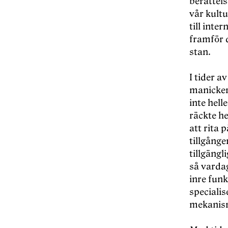
berättels
vår kultu
till inte
framför 
stan.
I tider a
manicker 
inte hell
räckte he
att rita 
tillgånge
tillgängl
så vardag
inre funk
speciali
mekanisme