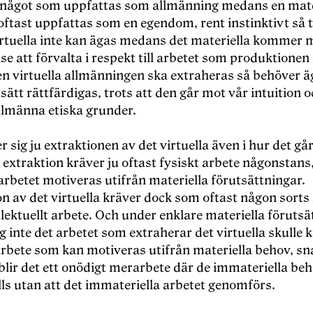
något som uppfattas som allmänning medans en mate
ftast uppfattas som en egendom, rent instinktivt så t
virtuella inte kan ägas medans det materiella kommer 
lse att förvalta i respekt till arbetet som produktionen
en virtuella allmänningen ska extraheras så behöver 
sätt rättfärdigas, trots att den går mot vår intuition 
llmänna etiska grunder.
er sig ju extraktionen av det virtuella även i hur det går 
 extraktion kräver ju oftast fysiskt arbete någonstans
rbetet motiveras utifrån materiella förutsättningar.
n av det virtuella kräver dock som oftast någon sorts 
ellektuellt arbete. Och under enklare materiella föruts
ag inte det arbetet som extraherar det virtuella skulle
arbete som kan motiveras utifrån materiella behov, sn
blir det ett onödigt merarbete där de immateriella be
lls utan att det immateriella arbetet genomförs.