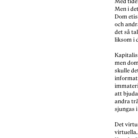
Med tiden
Men i det
Dom etis
och andra
det så ta
liksom i 
Kapitalis
men dom v
skulle de
informati
immaterie
att bjud
andra tr
sjungas i
Det virtu
virtuella