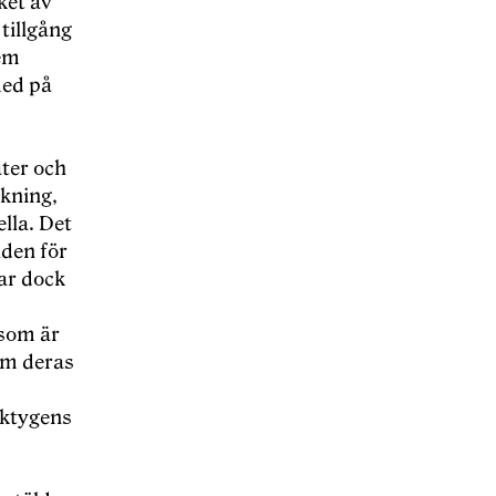
ket av
tillgång
hem
med på
ater och
ckning,
lla. Det
lden för
har dock
 som är
om deras
rktygens