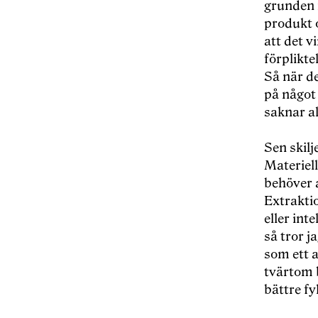
grunden 
produkt o
att det 
förplikte
Så när d
på något 
saknar a
Sen skilj
Materiell
behöver a
Extraktio
eller int
så tror j
som ett 
tvärtom 
bättre fy