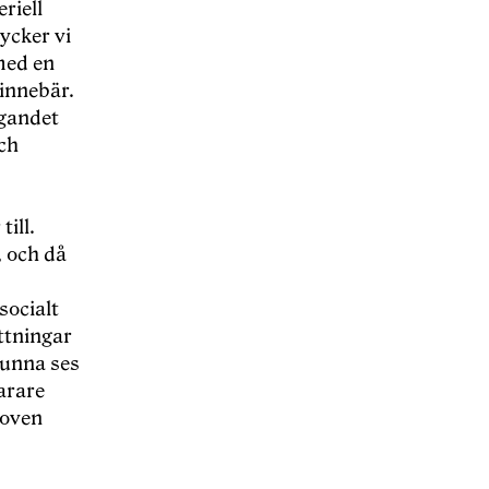
riell
ycker vi
med en
 innebär.
ägandet
och
till.
, och då
socialt
ättningar
 kunna ses
arare
hoven