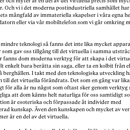
er och myter är en del av det virtuella precis som myc
r. Och vi i det moderna postindustriella samhället har 
rnets mångfald av immateriella skapelser i våra egna 
datorn eller via vår mobiltelefon som vi går omkring 
v mindre teknologi så fanns det inte lika mycket appar
som gav oss tillgång till det virtuella i samma utsträ
er fanns dom moderna verktyg för att skapa i det virtue
lt enkelt bara berätta sin saga, eller ta en kolbit från e
på berghällen. I takt med den teknologiska utveckling 
n till det virtuella förändrats. Det som en gång var lika
igt för alla är nu något som oftast sker genom verktyg
liga att dom känns helt naturliga för oss samtidigt s
tion är esoteriska och förpassade åt individer med
serad kunskap. Även den kunskapen och mycket av ve
r är en del av det virtuella.