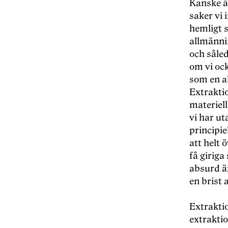
Kanske är
saker vi 
hemligt s
allmännin
och såle
om vi ock
som en a
Extraktio
materiel
vi har u
principie
att helt 
få giriga
absurd än
en brist 
Extraktio
extraktio