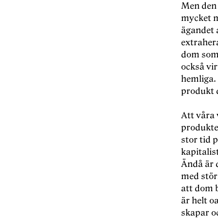
Men den 
mycket m
ägandet 
extraher
dom som 
också vi
hemliga.
produkt d
Att våra 
produkter
stor tid 
kapitalis
Ändå är 
med störs
att dom b
är helt 
skapar o