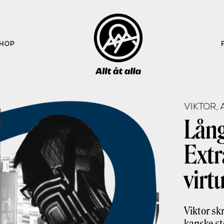
HOP
VIKTOR,
Lång
Extr
virt
Viktor sk
kanske s