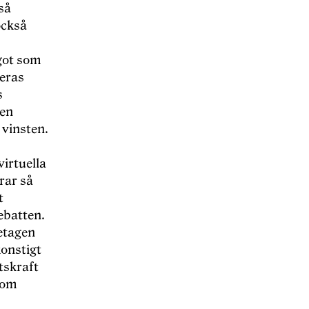
så
också
got som
reras
s
 en
 vinsten.
virtuella
rar så
t
ebatten.
etagen
konstigt
tskraft
dom