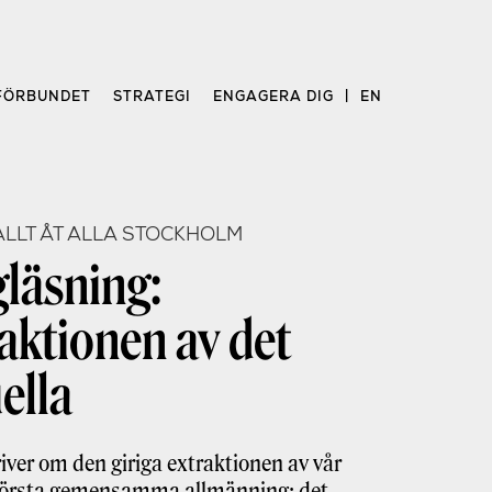
FÖRBUNDET
STRATEGI
ENGAGERA DIG
EN
 ALLT ÅT ALLA STOCKHOLM
läsning:
aktionen av det
uella
river om den giriga extraktionen av vår
törsta gemensamma allmänning: det