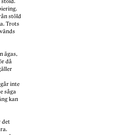
 stöld.
piering.
rån stöld
a. Trots
nvänds
an ägas,
ör då
äller
går inte
te såga
ång kan
v det
dra.