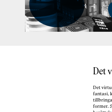
Det v
Det virtu
fantasi, 
tillbring
former. S