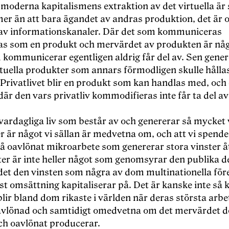
moderna kapitalismens extraktion av det virtuella är 
er än att bara ägandet av andras produktion, det är 
av informationskanaler. Där det som kommuniceras
as som en produkt och mervärdet av produkten är nå
kommunicerar egentligen aldrig får del av. Sen gene
rtuella produkter som annars förmodligen skulle hålla
 Privatlivet blir en produkt som kan handlas med, och
är den vars privatliv kommodifieras inte får ta del av
vardagliga liv som består av och genererar så mycket 
 är något vi sällan är medvetna om, och att vi spende
på oavlönat mikroarbete som genererar stora vinster å
ter är inte heller något som genomsyrar den publika d
det den vinsten som några av dom multinationella för
t omsättning kapitaliserar på. Det är kanske inte så 
lir bland dom rikaste i världen när deras största arbe
oavlönad och samtidigt omedvetna om det mervärdet 
ch oavlönat producerar.