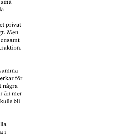
, små
la
r
et privat
igt. Men
emensamt
traktion.
r samma
verkar för
tt några
är än mer
kulle bli
lla
a i