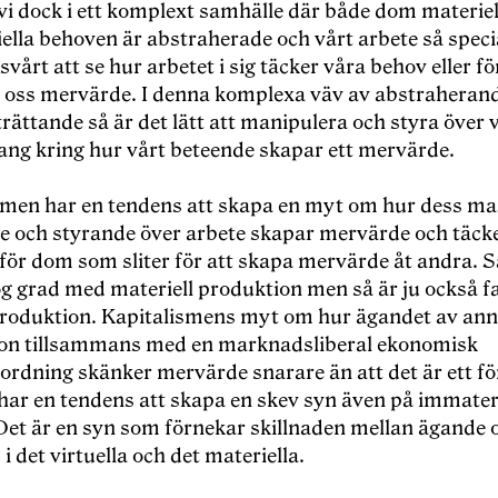
vi dock i ett komplext samhälle där både dom materiel
ella behoven är abstraherade och vårt arbete så speci
r svårt att se hur arbetet i sig täcker våra behov eller f
r oss mervärde. I denna komplexa väv av abstraheran
ättande så är det lätt att manipulera och styra över 
ng kring hur vårt beteende skapar ett mervärde.
smen har en tendens att skapa en myt om hur dess ma
e och styrande över arbete skapar mervärde och täck
ör dom som sliter för att skapa mervärde åt andra. Så
hög grad med materiell produktion men så är ju också f
 produktion. Kapitalismens myt om hur ägandet av an
on tillsammans med en marknadsliberal ekonomisk
ordning skänker mervärde snarare än att det är ett fö
har en tendens att skapa en skev syn även på immateri
Det är en syn som förnekar skillnaden mellan ägande 
 det virtuella och det materiella.