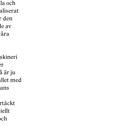
la och
aliserat
ör den
de av
våra
skineri
er
 är ju
allet med
nans
rtäckt
ellt
och