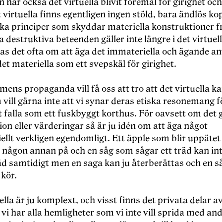
 har också det virtuella blivit föremål för girighet och
 virtuella finns egentligen ingen stöld, bara ändlös ko
ka principer som skyddar materiella konstruktioner f
 destruktiva beteenden gäller inte längre i det virtuell
las det ofta om att äga det immateriella och ägande a
det materiella som ett svepskäl för girighet.
mens propaganda vill få oss att tro att det virtuella k
ill gärna inte att vi synar deras etiska resonemang f
t falla som ett fuskbyggt korthus. För oavsett om det g
on eller värderingar så är ju idén om att äga något
llt verkligen egendomligt. Ett äpple som blir uppätet 
a någon annan på och en såg som sågar ett träd kan in
äd samtidigt men en saga kan ju återberättas och en s
 kör.
ella är ju komplext, och visst finns det privata delar a
, vi har alla hemligheter som vi inte vill sprida med an