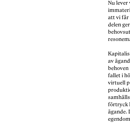
Nu lever 
immateri
att vi få
delen ge
behovsutr
resonema
Kapitali
av ägand
behoven f
fallet i 
virtuell
produkti
samhälls
förtryck 
ägande. 
egendom i