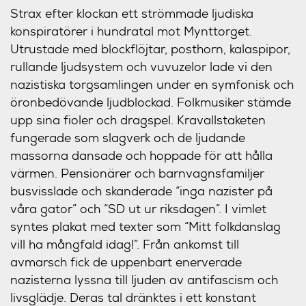
Strax efter klockan ett strömmade ljudiska
konspiratörer i hundratal mot Mynttorget.
Utrustade med blockflöjtar, posthorn, kalaspipor,
rullande ljudsystem och vuvuzelor lade vi den
nazistiska torgsamlingen under en symfonisk och
öronbedövande ljudblockad. Folkmusiker stämde
upp sina fioler och dragspel. Kravallstaketen
fungerade som slagverk och de ljudande
massorna dansade och hoppade för att hålla
värmen. Pensionärer och barnvagnsfamiljer
busvisslade och skanderade “inga nazister på
våra gator” och “SD ut ur riksdagen”. I vimlet
syntes plakat med texter som “Mitt folkdanslag
vill ha mångfald idag!”. Från ankomst till
avmarsch fick de uppenbart enerverade
nazisterna lyssna till ljuden av antifascism och
livsglädje. Deras tal dränktes i ett konstant