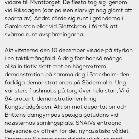
vidare till Mynttorget. De flesta tog sig igenom
vid Riksdagen (där polisen slarvigt nog glömt att
spärra av). Andra rörde sig runt i gränderna i
Gamla stan eller vid Slottsbron, i försök att
svärma runt avspärrningarna.
Aktiviteterna den 10 december visade på styrkan
i en taktikmångfald. Aldrig förr har så många
olika initiativ skett mot en högerextrem
demonstration på samma dag i Stockholm: den
fackliga demonstrationen på Södermalm, Ung
vänsters flashmobs på torg över hela stan, Vi är
94 procent-demonstrationen kring
Kungsträdgården, Aktion mot deportation och
Brittans damgympas spexiga gatudans vid
nazisternas samlingsplats, SNAIVs enträgna
belysande av offren för det nynazistiska våldet,
Operation Klezmer som delade ut skivor med