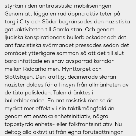
styrkan i den antirasistiska mobiliseringen.
Genom att lägga en rad öppna aktiviteter på
torg i City och Söder begränsades den nazistiska
gatuaktiviteten till Gamla stan. Och genom
ljudiska konspirationens bullerblockader och det
antifascistiska svärmandet pressades sedan det
området ytterligare samman så att det till slut
bara infattade en snäv avspärrad korridor
mellan Riddarholmen, Mynttorget och
Slottskajen. Den kraftigt decimerade skaran
nazister doldes för all insyn från allmänheten av
de täta polisleden. Talen dränktes i
bullerblockaden. En antirasistisk rörelse är
mycket mer effektiv i sin taktikmångfald än
genom ett enstaka enhetsinitiativ, några
toppstyrda enhets- eller folkfrontsinitiativ. Nu
deltog alla aktivt utifrån egna förutsättningar