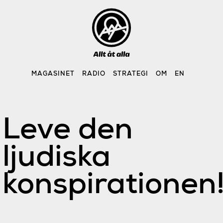
Skip
to
content
MAGASINET
RADIO
STRATEGI
OM
EN
Leve den
ljudiska
konspirationen