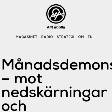
Skip
to
content
MAGASINET
RADIO
STRATEGI
OM
EN
Månadsdemons
– mot
nedskärningar
och