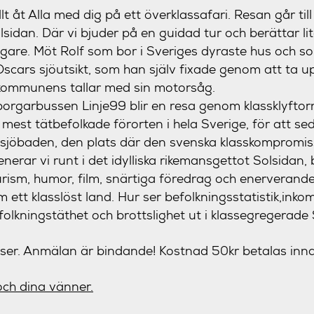
lt åt Alla med dig på ett överklassafari. Resan går til
idan. Där vi bjuder på en guidad tur och berättar l
ugare. Möt Rolf som bor i Sveriges dyraste hus och s
å Oscars sjöutsikt, som han själv fixade genom att ta
kommunens tallar med sin motorsåg.
garbussen Linje99 blir en resa genom klassklyftorn
 mest tätbefolkade förorten i hela Sverige, för att s
tsjöbaden, den plats där den svenska klasskompromiss
erar vi runt i det idylliska rikemansgettot Solsidan, 
urism, humor, film, snärtiga föredrag och enerverand
 ett klasslöst land. Hur ser befolkningsstatistik,inkom
efolkningstäthet och brottslighet ut i klassegregerad
ser. Anmälan är bindande! Kostnad 50kr betalas inn
och dina vänner.