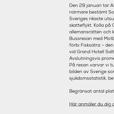
Den 28 januari tar Al
närmare bestämt Sols
Sveriges rikaste uts
skatteflykt. Kolla p
allemansrätten och 
Bussresan med Motbor
förbi Fisksätra – den
vid Grand Hotell Sal
Avslutningsvis promen
På resan varvar vi t
bilden av Sverige som
sjukdomsstatistik, b
Begränsat antal plat
Här anmäler du dig 