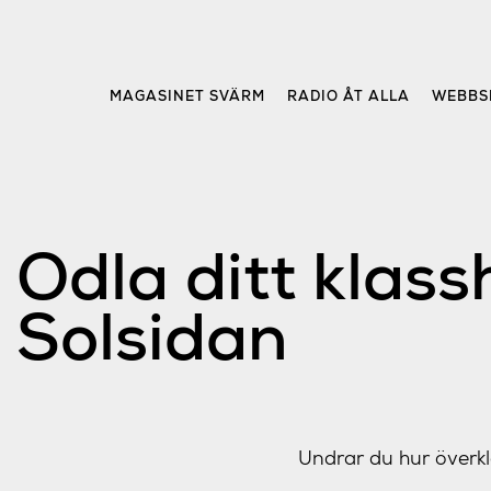
Skip
to
content
MAGASINET SVÄRM
RADIO ÅT ALLA
WEBBS
Odla ditt klass
Solsidan
Undrar du hur överkl