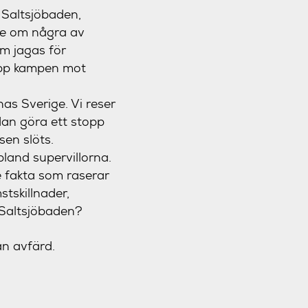
l Saltsjöbaden,
ite om några av
om jagas för
 upp kampen mot
as Sverige. Vi reser
edan göra ett stopp
en slöts.
bland supervillorna.
e fakta som raserar
stskillnader,
e Saltsjöbaden?
an avfärd.