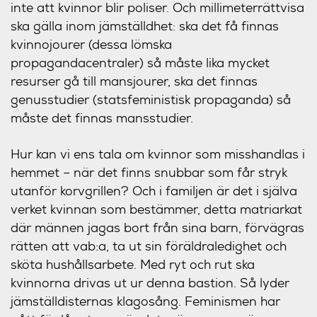
inte att kvinnor blir poliser. Och millimeterrättvisa
ska gälla inom jämställdhet: ska det få finnas
kvinnojourer (dessa lömska
propagandacentraler) så måste lika mycket
resurser gå till mansjourer, ska det finnas
genusstudier (statsfeministisk propaganda) så
måste det finnas mansstudier.
Hur kan vi ens tala om kvinnor som misshandlas i
hemmet – när det finns snubbar som får stryk
utanför korvgrillen? Och i familjen är det i själva
verket kvinnan som bestämmer, detta matriarkat
där männen jagas bort från sina barn, förvägras
rätten att vab:a, ta ut sin föräldraledighet och
sköta hushållsarbete. Med ryt och rut ska
kvinnorna drivas ut ur denna bastion. Så lyder
jämställdisternas klagosång. Feminismen har