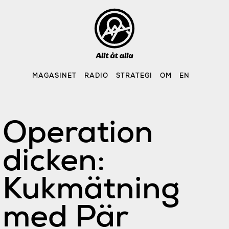
Skip
to
content
MAGASINET
RADIO
STRATEGI
OM
EN
Operation
dicken:
Kukmätning
med Pär