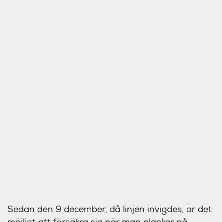
Sedan den 9 december, då linjen invigdes, är det
möjligt att försäkra sig när man plankar på