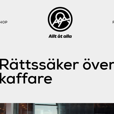
HOP
Rättssäker öve
kaffare