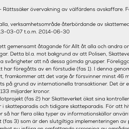
 Rättssäker övervakning av välfärdens avskaffare. F
t alla, verksamhetsområde återbördande av skattemed
2013-03-07 t.o.m. 2014-06-30
 ett gemensamt åtagande för Allt åt alla och andra or
ngar. Detta bl.a. mot bakgrund av att Polisen, Skattev
sa svårigheter att nå dessa gömda grupper. Föreligg
har föregåtts av en förstudie (fas 1). I denna geno
t, framkommer att det varje år försvinner minst 46 mi
s på grund av internationella transaktioner. Det är e
 133 miljarder kronor.
lotprojekt (fas 2) har Skatteverket ökat sina kontroll
 skatteparadis och tidigare skatteparadis. För att hi
r så har flera olika typer av informationskällor använ
t (fas 3) som är den slutgiltiga implementeringen av p
ksamhet nu införa en omfattande screening av områd