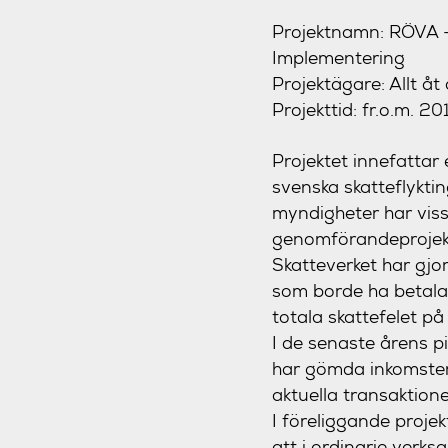
Projektnamn: RÖVA –
Implementering
Projektägare: Allt å
Projekttid: fr.o.m. 
Projektet innefattar
svenska skatteflykti
myndigheter har vis
genomförandeprojekt 
Skatteverket har gjor
som borde ha betalat
totala skattefelet på
I de senaste årens pi
har gömda inkomster i
aktuella transaktione
I föreliggande projek
att i ordinarie ver