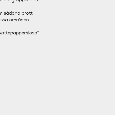
m sådana brott
dessa områden.
skattepapperslösa”