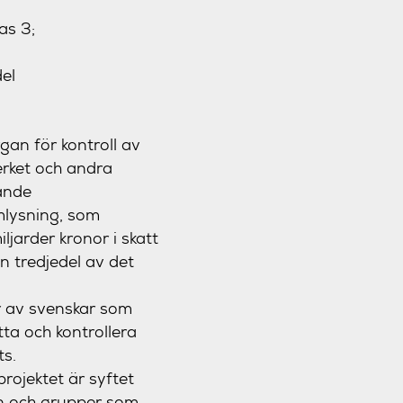
as 3;
el
gan för kontroll av
erket och andra
ande
mlysning, som
ljarder kronor i skatt
n tredjedel av det
er av svenskar som
tta och kontrollera
ts.
rojektet är syftet
en och grupper som