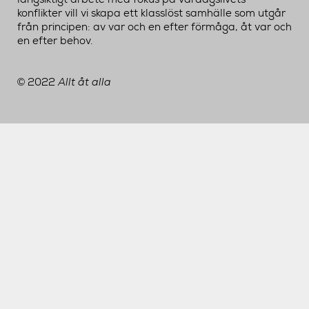
konflikter vill vi skapa ett klasslöst samhälle som utgår
från principen: av var och en efter förmåga, åt var och
en efter behov.
2022
Allt åt alla
©