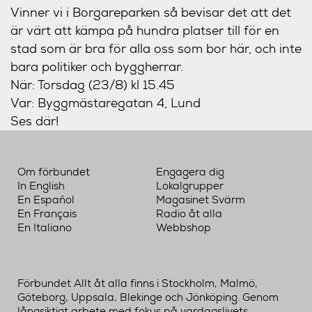
Vinner vi i Borgareparken så bevisar det att det
är värt att kämpa på hundra platser till för en
stad som är bra för alla oss som bor här, och inte
bara politiker och byggherrar.
När:
Torsdag (23/8) kl 15.45
Var:
Byggmästaregatan 4, Lund
Ses där!
Om förbundet
Engagera dig
In English
Lokalgrupper
En Español
Magasinet Svärm
En Français
Radio åt alla
En Italiano
Webbshop
Förbundet Allt åt alla finns i Stockholm, Malmö,
Göteborg, Uppsala, Blekinge och Jönköping. Genom
långsiktigt arbete med fokus på vardagslivets