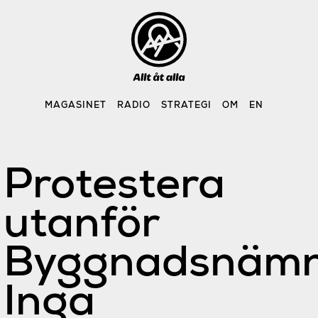
Skip
to
content
MAGASINET
RADIO
STRATEGI
OM
EN
Protestera
utanför
Byggnadsnämn
Inga