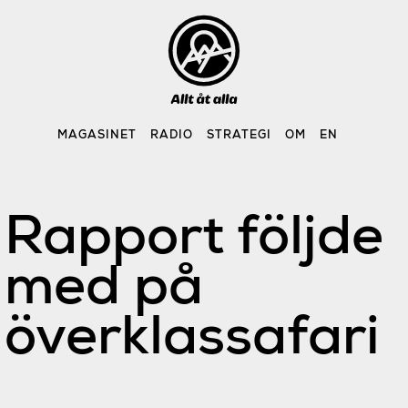
Skip
to
content
MAGASINET
RADIO
STRATEGI
OM
EN
Rapport följde
med på
överklassafari