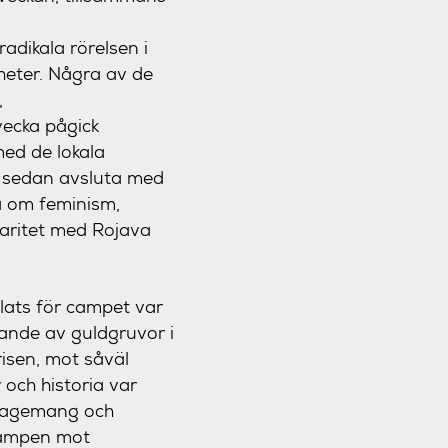
adikala rörelsen i
nheter. Några av de
,
 vecka pågick
med de lokala
tt sedan avsluta med
a om feminism,
daritet med Rojava
plats för campet var
ande av guldgruvor i
risen, mot såväl
och historia var
ngagemang och
Kampen mot