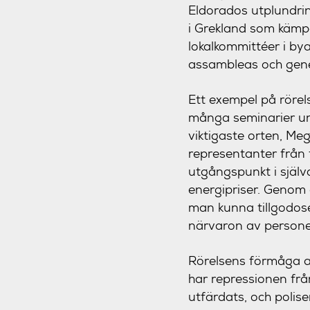
Eldorados utplundrin
i Grekland som kämpa
lokalkommittéer i by
assambleas och gene
Ett exempel på rörel
många seminarier und
viktigaste orten, Me
representanter från 
utgångspunkt i själv
energipriser. Genom a
man kunna tillgodose
närvaron av persone
Rörelsens förmåga at
har repressionen frå
utfärdats, och polis