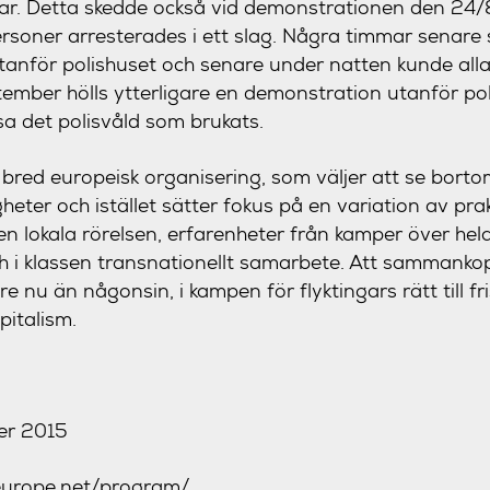
ar. Detta skedde också vid demonstrationen den 24/
rsoner arresterades i ett slag. Några timmar senare
utanför polishuset och senare under natten kunde all
ember hölls ytterligare en demonstration utanför pol
sa det polisvåld som brukats.
bred europeisk organisering, som väljer att se bort
gheter och istället sätter fokus på en variation av prak
en lokala rörelsen, erfarenheter från kamper över hel
h i klassen transnationellt samarbete. Att sammanko
e nu än någonsin, i kampen för flyktingars rätt till f
pitalism.
ber 2015
europe.net/program/