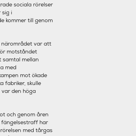
rade sociala rörelser
sig i
nde kommer till genom
i närområdet var att
för motståndet
kt samtal mellan
tta med
x. kampen mot ökade
 fabriker, skulle
r var den höga
 hot och genom åren
 fängelsestraff har
t rörelsen med tårgas