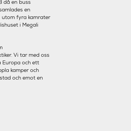
8 då en buss
 samlades en
a utom fyra kamrater
ishuset i Megali
om
tiker. Vi tar med oss
a Europa och ett
ppla kamper och
ristad och emot en