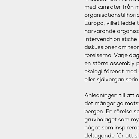
med kamrater från m
organisationstillhör
Europa, vilket ledde 
närvarande organisat
Intervenchionistiche l
diskussioner om teori
rörelserna. Varje da
en större assembly 
ekologi förenat med 
eller självorganiseri
Anledningen till att 
det mångåriga motst
bergen. En rörelse s
gruvbolaget som mynd
något som inspirera
deltagande för att 