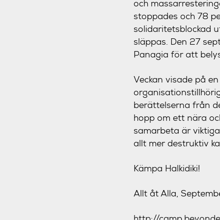
och massarrestering
stoppades och 78 pe
solidaritetsblockad 
släppas. Den 27 sept
Panagia för att bely
Veckan visade på en 
organisationstillhöri
berättelserna från d
hopp om ett nära oc
samarbeta är viktigar
allt mer destruktiv ka
Kämpa Halkidiki!
Allt åt Alla, Septem
http://camp.beyond