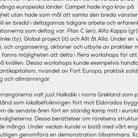
ånga europeiska länder. Campet hade inga krav på
ighet utan hade som mål att samla den breda vänsterr
till en bredd i deltagarnas tidigare arbete och erfare
ionerna som deltog var: Plan C (en), Alfa Kappa (gr)
inke (ty), Global project (it) och Allt åt Alla. Under en
, och organisering, aktioner och utbyte av praktiker 
g fanns möjligheten att delta i flera workshops för a
på kvällen. Dessa workshops kunde exempelvis handl
antikapitalism, rivandet av Fort Europa, praktisk soli
ng och allmänningar.
arrangörerna valt just Halkidiki i norra Grekland som 
ånd som lokalbefolkningen fört mot Eldorados bygg
om de senaste åren fört en ständig kamp mitt i eurok
igheterna. Dessa berättelser om rörelsens struktur 
de många. Under veckan kunde vi bistå med vårt e
slutligen genomföra en demonstration tillsammans. 