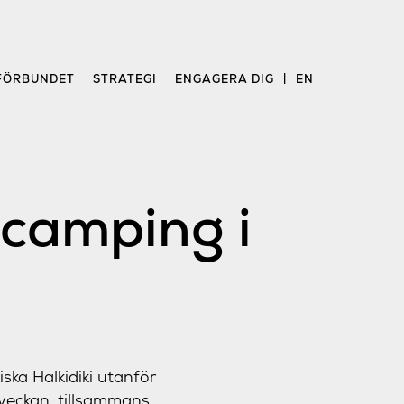
FÖRBUNDET
STRATEGI
ENGAGERA DIG
EN
camping i
ska Halkidiki utanför
 veckan, tillsammans