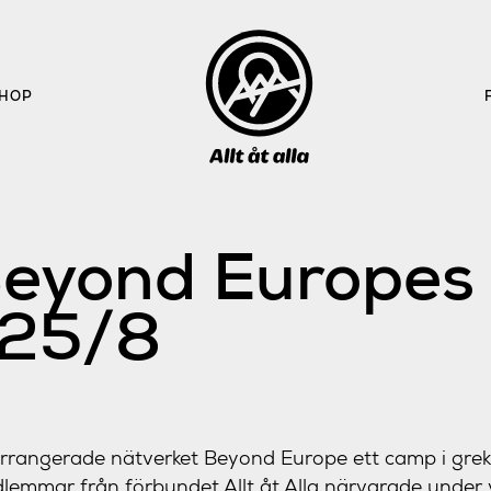
HOP
Beyond Europes 
-25/8
arrangerade nätverket Beyond Europe ett camp i greki
dlemmar från förbundet Allt åt Alla närvarade under