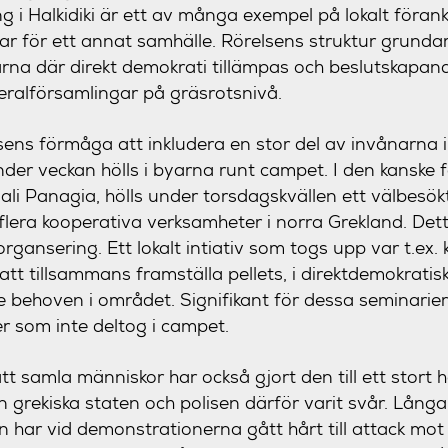
g i Halkidiki är ett av många exempel på lokalt förank
r för ett annat samhälle. Rörelsens struktur grundar 
arna där direkt demokrati tillämpas och beslutskapa
ralförsamlingar på gräsrotsnivå.
sens förmåga att inkludera en stor del av invånarna 
er veckan hölls i byarna runt campet. I den kanske 
gali Panagia, hölls under torsdagskvällen ett välbesö
flera kooperativa verksamheter i norra Grekland. De
organsering. Ett lokalt intiativ som togs upp var t.e
tt tillsammans framställa pellets, i direktdemokratiska
 behoven i området. Signifikant för dessa seminarie
r som inte deltog i campet.
t samla människor har också gjort den till ett stort
n grekiska staten och polisen därför varit svår. Långa
en har vid demonstrationerna gått hårt till attack mo