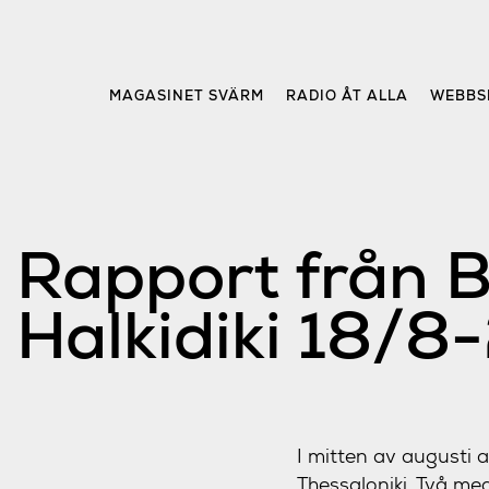
Skip
to
content
MAGASINET SVÄRM
RADIO ÅT ALLA
WEBBS
Rapport från 
Halkidiki 18/8
I mitten av augusti 
Thessaloniki. Två me