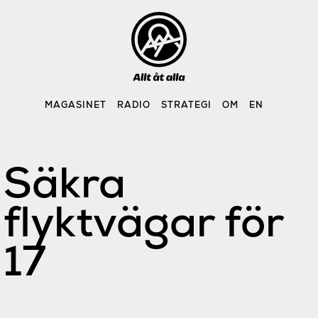
Skip
to
content
MAGASINET
RADIO
STRATEGI
OM
EN
Säkra
flyktvägar för
17