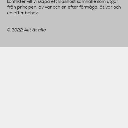
konflikter vill vi skapa ett klasslöst samhälle som utgår
från principen: av var och en efter förmåga, åt var och
en efter behov.
2022
Allt åt alla
©