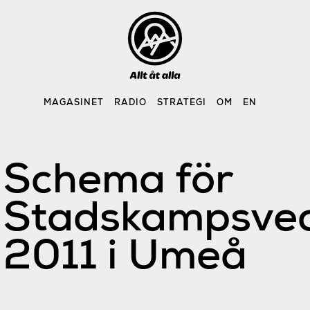
Skip
to
content
MAGASINET
RADIO
STRATEGI
OM
EN
Schema för
Stadskampsve
2011 i Umeå