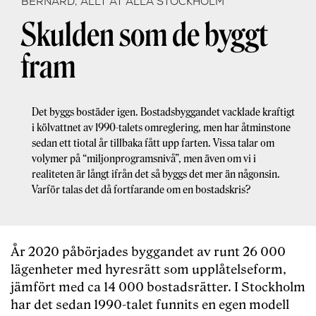
BERNARD, ALLT ÅT ALLA STOCKHOLM
Skulden som de byggt
fram
Det byggs bostäder igen. Bostadsbyggandet vacklade kraftigt
i kölvattnet av 1990-talets omreglering, men har åtminstone
sedan ett tiotal år tillbaka fått upp farten. Vissa talar om
volymer på “miljonprogramsnivå”, men även om vi i
realiteten är långt ifrån det så byggs det mer än någonsin.
Varför talas det då fortfarande om en bostadskris?
År 2020 påbörjades byggandet av runt 26 000
lägenheter med hyresrätt som upplåtelseform,
jämfört med ca 14 000 bostadsrätter. I Stockholm
har det sedan 1990-talet funnits en egen modell