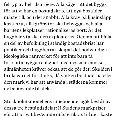
fel typ av heltidsarbete. Alla säger att det byggs
för att vi har en bostadskris, att nya bostäder
måste till, och det snabbt. Alla krav på ljusinsläpp
kastas ut, alla grönytor ska bebyggas och alla
barnens lekplatser rationaliseras bort: Är det
byggbar yta ska den exploateras. Genom att hålla
en del av befolkning i ständig bostadsbrist har
politiker och byggherrar skapat det nödvändiga
ideologiska ramverket för att inte bara få
fortsätta bygga i enlighet med dessa premisser,
allmänheten kräver också att de gör det. Skulden i
bruksvärdet förstärks, då varken bostäderna eller
den mark vi har att använda i städerna kommer
de behövande till dels.
Stockholmsmodellens inneboende logik består av
dessa tre beståndsdelar: 1) Stadens markpriser
gör att privat byggande måste riktas till de rikaste