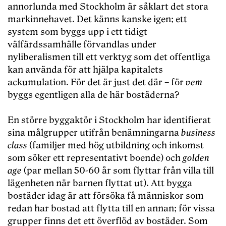
annorlunda med Stockholm är såklart det stora
markinnehavet. Det känns kanske igen; ett
system som byggs upp i ett tidigt
välfärdssamhälle förvandlas under
nyliberalismen till ett verktyg som det offentliga
kan använda för att hjälpa kapitalets
ackumulation. För det är just det där – för
vem
byggs egentligen alla de här bostäderna?
En större byggaktör i Stockholm har identifierat
sina målgrupper utifrån benämningarna
business
class
(familjer med hög utbildning och inkomst
som söker ett representativt boende) och
golden
age
(par mellan 50-60 år som flyttar från villa till
lägenheten när barnen flyttat ut). Att bygga
bostäder idag är att försöka få människor som
redan har bostad att flytta till en annan; för vissa
grupper finns det ett överflöd av bostäder. Som