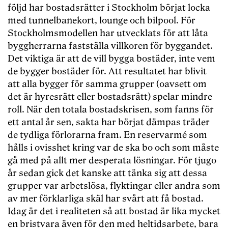
följd har bostadsrätter i Stockholm börjat locka
med tunnelbanekort, lounge och bilpool. För
Stockholmsmodellen har utvecklats för att låta
byggherrarna fastställa villkoren för byggandet.
Det viktiga är att de vill bygga bostäder, inte vem
de bygger bostäder för. Att resultatet har blivit
att alla bygger för samma grupper (oavsett om
det är hyresrätt eller bostadsrätt) spelar mindre
roll. När den totala bostadskrisen, som fanns för
ett antal år sen, sakta har börjat dämpas träder
de tydliga förlorarna fram. En reservarmé som
hålls i ovisshet kring var de ska bo och som måste
gå med på allt mer desperata lösningar. För tjugo
år sedan gick det kanske att tänka sig att dessa
grupper var arbetslösa, flyktingar eller andra som
av mer förklarliga skäl har svårt att få bostad.
Idag är det i realiteten så att bostad är lika mycket
en bristvara även för den med heltidsarbete, bara