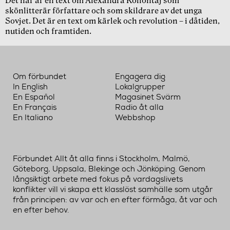
Det här är en text om Alexandra Kollontaj som
skönlitterär författare och som skildrare av det unga
Sovjet. Det är en text om kärlek och revolution – i dåtiden,
nutiden och framtiden.
Om förbundet
Engagera dig
In English
Lokalgrupper
En Español
Magasinet Svärm
En Français
Radio åt alla
En Italiano
Webbshop
Förbundet Allt åt alla finns i Stockholm, Malmö,
Göteborg, Uppsala, Blekinge och Jönköping. Genom
långsiktigt arbete med fokus på vardagslivets
konflikter vill vi skapa ett klasslöst samhälle som utgår
från principen: av var och en efter förmåga, åt var och
en efter behov.