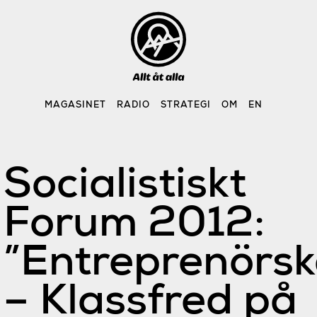
Skip
to
content
MAGASINET
RADIO
STRATEGI
OM
EN
Socialistiskt
Forum 2012:
”Entreprenörs
– Klassfred på