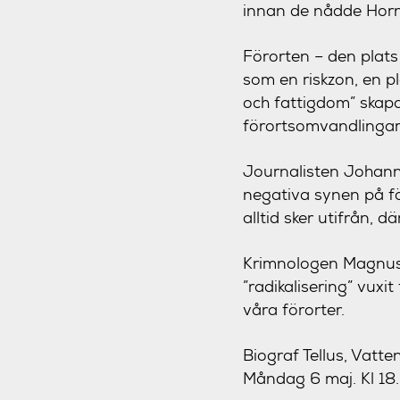
innan de nådde Horns
Förorten – den plats
som en riskzon, en pl
och fattigdom” skapat
förortsomvandlingar
Journalisten Johanna
negativa synen på f
alltid sker utifrån, 
Krimnologen Magnus H
”radikalisering” vuxi
våra förorter.
Biograf Tellus, Vat
Måndag 6 maj. Kl 18