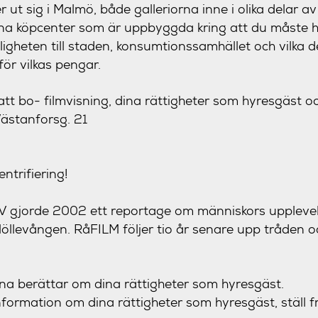
ut sig i Malmö, både galleriorna inne i olika delar 
na köpcenter som är uppbyggda kring att du måste ha 
ligheten till staden, konsumtionssamhället och vilka 
ör vilkas pengar.
att bo- filmvisning, dina rättigheter som hyresgäst o
Västanforsg. 21
entrifiering!
 TV gjorde 2002 ett reportage om människors uppleve
llevången. RåFILM följer tio år senare upp tråden o
rna berättar om dina rättigheter som hyresgäst.
formation om dina rättigheter som hyresgäst, ställ f