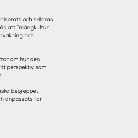
iserats och skildras
tås att ”mångkultur
vervakning och
ättar om hur den
tt perspektiv som
n.
tiska begreppet
och anpassats för