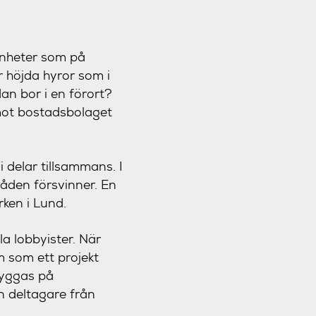
enheter som på
r höjda hyror som i
an bor i en förort?
mot bostadsbolaget
 delar tillsammans. I
åden försvinner. En
ken i Lund.
a lobbyister. När
m som ett projekt
byggas på
En deltagare från