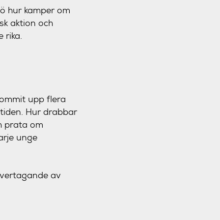
mö hur kamper om
sk aktion och
 rika.
kommit upp flera
 tiden. Hur drabbar
h prata om
arje unge
övertagande av