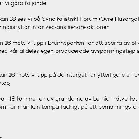
 vi göra följande:
an 18 ses vi på Syndikalistiskt Forum (Övre Husarga
ningsskyltar inför veckans senare aktioner.
an 16 möts vi upp i Brunnsparken för att spärra av oli
d vår alldeles egen producerade avspärrningstejp s
an 16 möts vi upp på Järntorget för ytterligare en 
etag
kan 18 kommer en av grundarna av Lernia-nätverket til
om hur man kan kämpa fackligt på ett bemanningsför
g