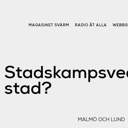
Skip
to
content
MAGASINET SVÄRM
RADIO ÅT ALLA
WEBBS
Stadskampsvec
stad?
MALMÖ OCH LUND