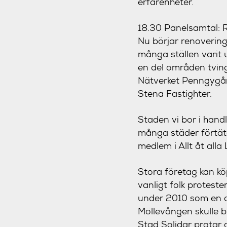
erfarenheter.
18.30 Panelsamtal: R
Nu börjar renoverin
många ställen varit 
en del områden tving
Nätverket Penngygån
Stena Fastighter.
Staden vi bor i hand
många städer förtät
medlem i Allt åt all
Stora företag kan kö
vanligt folk protest
under 2010 som en c
Möllevången skulle bl
Stad Solidar pratar 