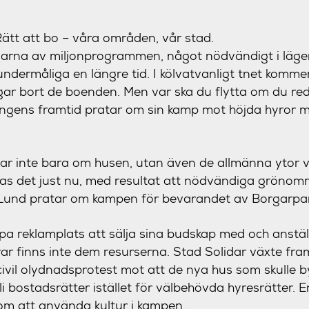
ätt att bo – våra områden, vår stad.
garna av miljonprogrammen, något nödvändigt i läg
undermåliga en längre tid. I kölvatvanligt tnet komme
ar bort de boenden. Men var ska du flytta om du red
gens framtid pratar om sin kamp mot höjda hyror 
lar inte bara om husen, utan även de allmänna ytor vi
as det just nu, med resultat att nödvändiga grönomr
a Lund pratar om kampen för bevarandet av Borgarpar
pa reklamplats att sälja sina budskap med och anställ
erar finns inte dem resurserna. Stad Solidar växte fra
ivil olydnadsprotest mot att de nya hus som skulle 
i bostadsrätter istället för välbehövda hyresrätter. 
om att använda kultur i kampen.