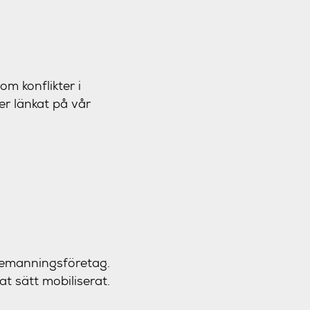
m konflikter i
ter länkat på vår
bemanningsföretag.
at sätt mobiliserat.