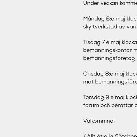
Under veckan kommer
Måndag 6:e maj klock
skyltverkstad av var
Tisdag 7:e maj klock
bemanningskontor me
bemanningsföretag.
Onsdag 8:e maj klock
mot bemanningsför
Torsdag 9:e maj kloc
forum och berättar 
Välkommna!
/ Allt åt alla Götebor