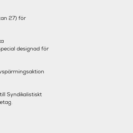
tan 27) för
ka
pecial designad för
avspärrningsaktion
l Syndikalistiskt
etag.