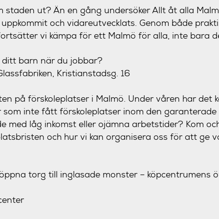
 staden ut? Än en gång undersöker Allt åt alla Mal
ar uppkommit och vidareutvecklats. Genom både prakti
fortsätter vi kämpa för ett Malmö för alla, inte bara de
r ditt barn när du jobbar?
Glassfabriken, Kristianstadsg. 16
ten på förskoleplatser i Malmö. Under våren har det 
 som inte fått förskoleplatser inom den garanterade
e med låg inkomst eller ojämna arbetstider? Kom oc
atsbristen och hur vi kan organisera oss för att ge v
öppna torg till inglasade monster – köpcentrumens 
center