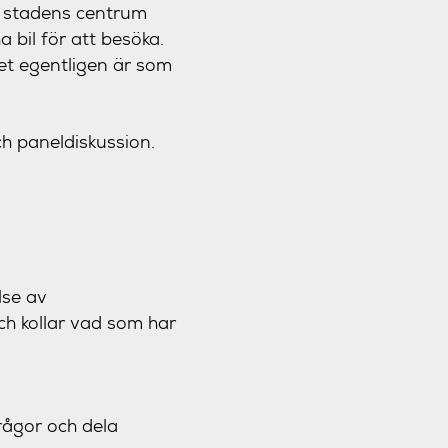
av stadens centrum
bil för att besöka.
det egentligen är som
ch paneldiskussion.
lse av
ch kollar vad som har
rågor och dela