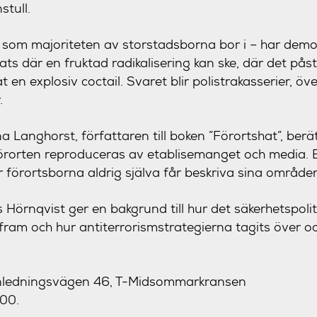
tull.
 som majoriteten av storstadsborna bor i – har demon
ats där en fruktad radikalisering kan ske, där det pås
 en explosiv coctail. Svaret blir polistrakasserier, ö
.
 Langhorst, författaren till boken ”Förortshat”, ber
örorten reproduceras av etablisemanget och media. E
där förortsborna aldrig själva får beskriva sina område
örnqvist ger en bakgrund till hur det säkerhetspoli
t fram och hur antiterrorismstrategierna tagits över 
tenledningsvägen 46, T-Midsommarkransen
.00.