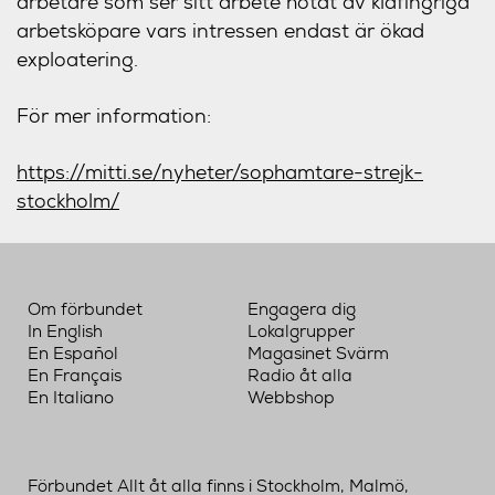
arbetare som ser sitt arbete hotat av klåfingriga
arbetsköpare vars intressen endast är ökad
exploatering.
För mer information:
https://mitti.se/nyheter/sophamtare-strejk-
stockholm/
Om förbundet
Engagera dig
In English
Lokalgrupper
En Español
Magasinet Svärm
En Français
Radio åt alla
En Italiano
Webbshop
Förbundet Allt åt alla finns i Stockholm, Malmö,