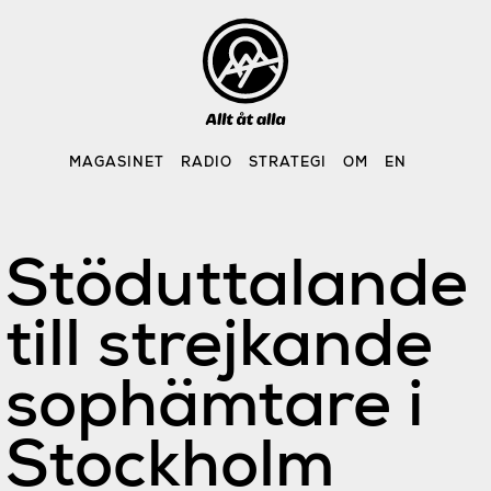
Skip
to
content
MAGASINET
RADIO
STRATEGI
OM
EN
Stöduttalande
till strejkande
sophämtare i
Stockholm