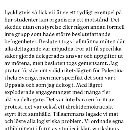
Lyckligtvis så fick vi i år se ett tydligt exempel på
hur studenter kan organisera ett motstånd. Det
skedde utan en styrelse eller någon annan formell
inre grupp som hade större beslutsfattande
befogenheter. Besluten togs i allmänna möten där
alla deltagande var inbjudna. För att få specifika
saker gjorda delegerades ansvar och uppgifter ut
av mötena, men besluten togs gemensamt. Jag
pratar förstås om solidaritetslägren för Palestina
i hela Sverige, men mer specifikt det som var i
Uppsala och som jag deltog i. Med lägret
exploderade engagemanget med många fler
aktiva deltagare. Det var inte bara en form av
protest, det var också ett direktdemokratiskt
styrt litet samhälle. Tillsammans lagade vi mat
och löste alla logistiska problem. Vi ordnade egna
utbildningar i form av studiecirklar, workshops