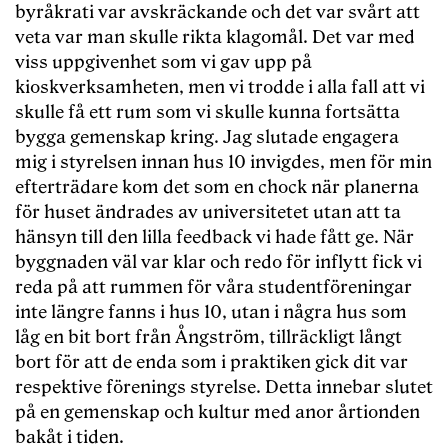
byråkrati var avskräckande och det var svårt att
veta var man skulle rikta klagomål. Det var med
viss uppgivenhet som vi gav upp på
kioskverksamheten, men vi trodde i alla fall att vi
skulle få ett rum som vi skulle kunna fortsätta
bygga gemenskap kring. Jag slutade engagera
mig i styrelsen innan hus 10 invigdes, men för min
efterträdare kom det som en chock när planerna
för huset ändrades av universitetet utan att ta
hänsyn till den lilla feedback vi hade fått ge. När
byggnaden väl var klar och redo för inflytt fick vi
reda på att rummen för våra studentföreningar
inte längre fanns i hus 10, utan i några hus som
låg en bit bort från Ångström, tillräckligt långt
bort för att de enda som i praktiken gick dit var
respektive förenings styrelse. Detta innebar slutet
på en gemenskap och kultur med anor årtionden
bakåt i tiden.