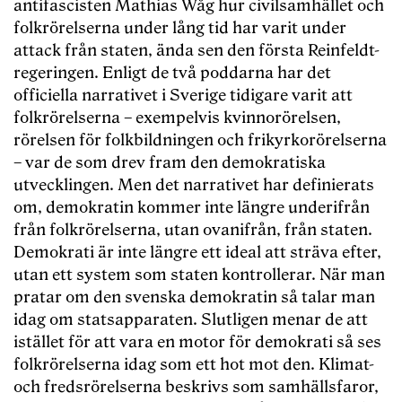
antifascisten Mathias Wåg hur civilsamhället och
folkrörelserna under lång tid har varit under
attack från staten, ända sen den första Reinfeldt-
regeringen. Enligt de två poddarna har det
officiella narrativet i Sverige tidigare varit att
folkrörelserna – exempelvis kvinnorörelsen,
rörelsen för folkbildningen och frikyrkorörelserna
– var de som drev fram den demokratiska
utvecklingen. Men det narrativet har definierats
om, demokratin kommer inte längre underifrån
från folkrörelserna, utan ovanifrån, från staten.
Demokrati är inte längre ett ideal att sträva efter,
utan ett system som staten kontrollerar. När man
pratar om den svenska demokratin så talar man
idag om statsapparaten. Slutligen menar de att
istället för att vara en motor för demokrati så ses
folkrörelserna idag som ett hot mot den. Klimat-
och fredsrörelserna beskrivs som samhällsfaror,