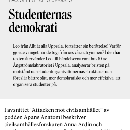
LEO, ALLT ÅT ALLA UPPSALA
Studenternas
demokrati
Leo från Allt åt alla Uppsala, fortsätter sin berättelse! Varför
gjorde vi inget när de tog ifrån oss våra utrymmen? I den här
texten återvänder Leo till händelserna runt hus 10 av
Ångströmslabratoriet i Uppsala, analyserar bristen på
motstånd och studentorganisationernas strukturer och
föreslår bättre sätt, mer demokratiska och mer effektiva, att
organisera studenter på.
I avsnittet
”Attacken mot civilsamhället”
av
podden Apans Anatomi beskriver
civilsamhällesforskaren Anna Ardin och