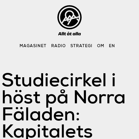
Skip
to
content
MAGASINET
RADIO
STRATEGI
OM
EN
Studiecirkel i
höst på Norra
Fäladen:
Kapitalets