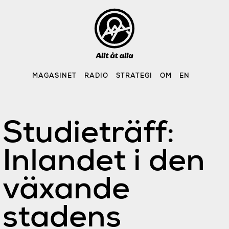
Skip
to
content
MAGASINET
RADIO
STRATEGI
OM
EN
Studieträff:
Inlandet i den
växande
stadens