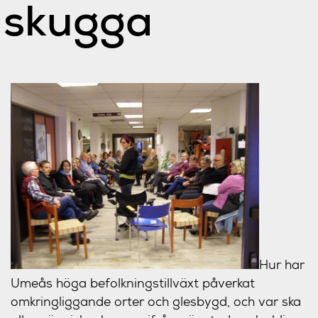
skugga
Hur har
Umeås höga befolkningstillväxt påverkat
omkringliggande orter och glesbygd, och var ska