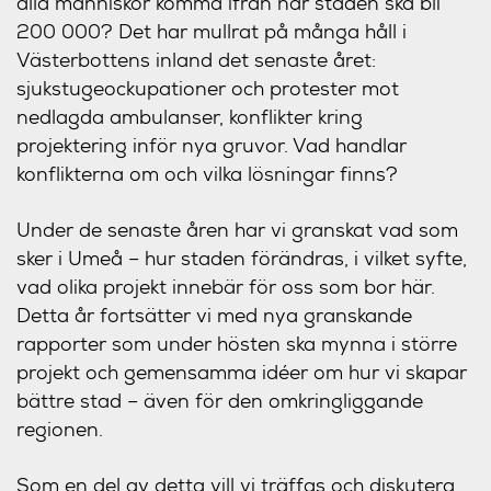
alla människor komma ifrån när staden ska bli
200 000? Det har mullrat på många håll i
Västerbottens inland det senaste året:
sjukstugeockupationer och protester mot
nedlagda ambulanser, konflikter kring
projektering inför nya gruvor. Vad handlar
konflikterna om och vilka lösningar finns?
Under de senaste åren har vi granskat vad som
sker i Umeå – hur staden förändras, i vilket syfte,
vad olika projekt innebär för oss som bor här.
Detta år fortsätter vi med nya granskande
rapporter som under hösten ska mynna i större
projekt och gemensamma idéer om hur vi skapar
bättre stad – även för den omkringliggande
regionen.
Som en del av detta vill vi träffas och diskutera