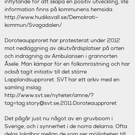
inflytande för att skapa en positiv utveckling, lite
information finns på kommunens hemsida:
http://www.hudiksvall.se/Demokrati–
kommun/Svagadalen/
Doroteaupproret har protesterat under 2012
mot nedläggning av akutvårdsplatser på orten
och indragning av Ambulansen i grannorten
Åsele. Man kämpar för en folkomröstning och har
också tagit initiativ till det större
Lapplandsupproret. SVT har ett arkiv med en
samling inslag:
http://www.svt.se/nyheter/amne/?
tag=tag:story@svt.se,2011:Doroteaupproret
Det pågår just nu något av en gruvboom i
Sverige, och i synnerhet i de norra delarna. Ofta
delas lokalbor mellan de som ser möjligheten till