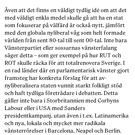
Även att det finns en väldigt tydlig idé om att det
med väldigt enkla medel skulle gå att ha en stat
som fokuserar på välfärd är också nytt, jämfört
med den globala nyliberal våg som helt formade
världen från sent 80-tal till sent 00-tal. Inte bara
Vänsterpartiet eller sossarnas vänsterfalang
säger detta – som ger exempel på hur RUT och
ROT skulle räcka för att totalrenovera Sverige. I
en rad länder där en parlamentarisk vänster gjort
framsteg har konkreta förslag för att av-
nyliberalisera staten vunnit starkt folkligt stöd
och haft tydliga företrädare i debatten. Detta
gäller inte bara i Storbritannien med Corbyns
Labour eller i USA med Sanders
presidentkampanj, utan även i t.ex. Latinamerika
och nya, lokala och mycket mer radikala
vänsterrörelser i Barcelona, Neapel och Berlin.