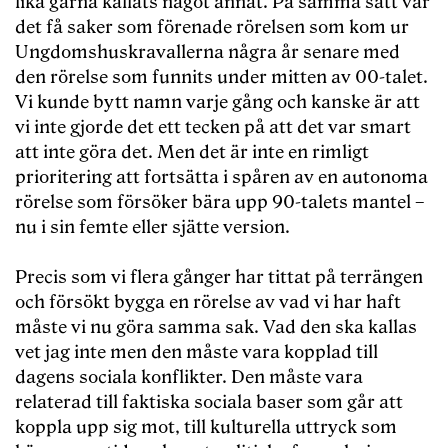
lika gärna kallats något annat. På samma sätt var
det få saker som förenade rörelsen som kom ur
Ungdomshuskravallerna några år senare med
den rörelse som funnits under mitten av 00-talet.
Vi kunde bytt namn varje gång och kanske är att
vi inte gjorde det ett tecken på att det var smart
att inte göra det. Men det är inte en rimligt
prioritering att fortsätta i spåren av en autonoma
rörelse som försöker bära upp 90-talets mantel –
nu i sin femte eller sjätte version.
Precis som vi flera gånger har tittat på terrängen
och försökt bygga en rörelse av vad vi har haft
måste vi nu göra samma sak. Vad den ska kallas
vet jag inte men den måste vara kopplad till
dagens sociala konflikter. Den måste vara
relaterad till faktiska sociala baser som går att
koppla upp sig mot, till kulturella uttryck som