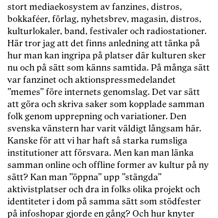
stort mediaekosystem av fanzines, distros,
bokkaféer, förlag, nyhetsbrev, magasin, distros,
kulturlokaler, band, festivaler och radiostationer.
Här tror jag att det finns anledning att tänka på
hur man kan ingripa på platser där kulturen sker
nu och på sätt som känns samtida. På många sätt
var fanzinet och aktionspressmedelandet
”memes” före internets genomslag. Det var sätt
att göra och skriva saker som kopplade samman
folk genom upprepning och variationer. Den
svenska vänstern har varit väldigt långsam här.
Kanske för att vi har haft så starka rumsliga
institutioner att försvara. Men kan man länka
samman online och offline former av kultur på ny
sätt? Kan man ”öppna” upp ”stängda”
aktivistplatser och dra in folks olika projekt och
identiteter i dom på samma sätt som stödfester
på infoshopar gjorde en gång? Och hur knyter