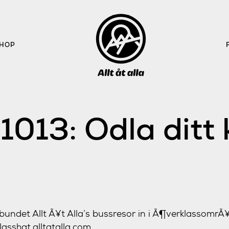
HOP
013: Odla ditt k
undet Allt Ã¥t Alla’s bussresor in i Ã¶verklassomr
klasshat.alltatalla.com