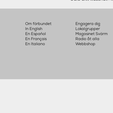
Om förbundet
Engagera dig
In English
Lokalgrupper
En Español
Magasinet Svärm
En Français
Radio åt alla
En Italiano
Webbshop