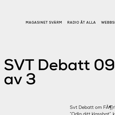
Skip
to
content
MAGASINET SVÄRM
RADIO ÅT ALLA
WEBBS
SVT Debatt 091
av 3
Svt Debatt om FÃ¶rb
”Odla ditt klasshat”. 