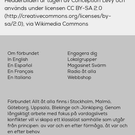
Headerbilden är tagen av Conception Levy och
används under licensen CC BY-SA 2.0
(http://creativecommons.org/licenses/by-
sa/2.0), via Wikimedia Commons
Om förbundet
Engagera dig
In English
Lokalgrupper
En Español
Magasinet Svärm
En Français
Radio åt alla
En Italiano
Webbshop
Förbundet Allt åt alla finns i Stockholm, Malmö,
Göteborg, Uppsala, Blekinge och Jönköping. Genom
långsiktigt arbete med fokus på vardagslivets
konflikter vill vi skapa ett klasslöst samhälle som utgår
från principen: av var och en efter förmåga, åt var och
en efter behov.