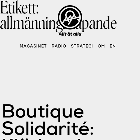
Etikett:
Skip
to
content
allmänningskapande
MAGASINET
RADIO
STRATEGI
OM
EN
Boutique
Solidarité: