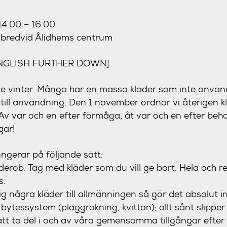
14.00 – 16.00
, bredvid Ålidhems centrum
ENGLISH FURTHER DOWN]
 vinter. Många har en massa kläder som inte använ
ill användning. Den 1 november ordnar vi återigen 
Av var och en efter förmåga, åt var och en efter beh
gar!
ngerar på följande sätt:
derob. Tag med kläder som du vill ge bort. Hela och r
s.
g några kläder till allmänningen så gör det absolut i
ytessystem (plaggräkning, kvitton); allt sånt slippe
att ta del i och av våra gemensamma tillgångar efter