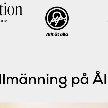
tion
HOP
llmänning på Å