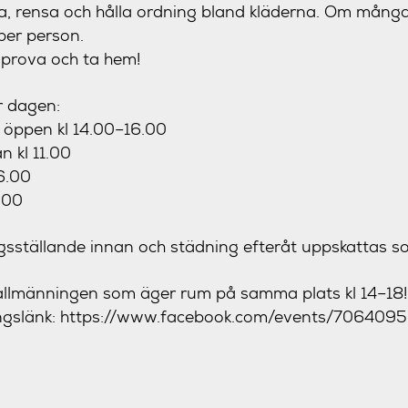
tera, rensa och hålla ordning bland kläderna. Om många 
per person.
h prova och ta hem!
r dagen:
 öppen kl 14.00–16.00
n kl 11.00
6.00
.00
ngsställande innan och städning efteråt uppskattas so
kaallmänningen som äger rum på samma plats kl 14–18
angslänk: https://www.facebook.com/events/706409