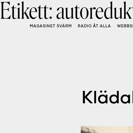
Etikett:
autoreduk
Skip
to
content
MAGASINET SVÄRM
RADIO ÅT ALLA
WEBBS
Kläda