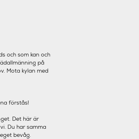
ds och som kan och
klädallmänning på
ov. Mota kylan med
ena förstås!
nget. Det här är
r vi. Du har samma
 eget bevåg.