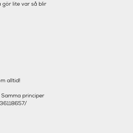
gör lite var så blir
m alltid!
! Samma principer
536118657/