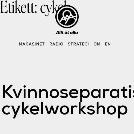
Etikett:
cykel
Skip
to
content
MAGASINET
RADIO
STRATEGI
OM
EN
Kvinnoseparati
cykelworkshop