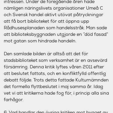
intressen. Under de föregående åren hade
nämligen näringslivets organisationer Umeå C
och Svensk handel aktivt utövat påtryckningar
att få bort biblioteket för att öppna upp
Rådhusesplanaden som handelsstråk. Man sade
att biblioteksbyggnaden utgjorde en ”död fasad”
mot gatan som hindrade handeln.
Den samlade bilden är alltså att det för
stadsbiblioteket som verksamhet är en avsevärd
försämring. Denna kritik lyftes våren 2011 efter
att beslutet fattats, och en konfliktfylld offentlig
debatt följde. Trots detta fattade Kulturnämnden
det formella flyttbeslutet i maj samma år. Idag
vet vi att kritikerna hade fog för, i princip alla sina
farhågor.
6. Vad handlar den övriga kritiken mot bygget av