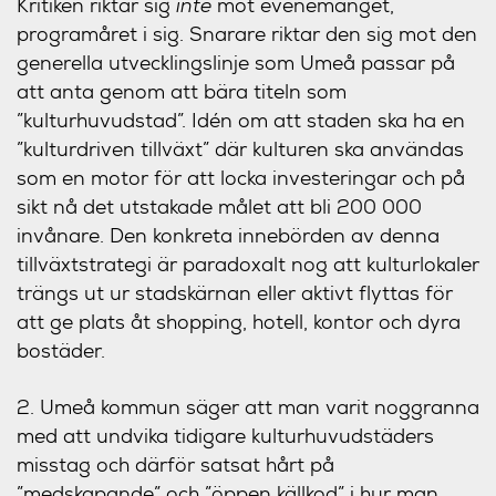
Kritiken riktar sig
inte
mot evenemanget,
programåret i sig. Snarare riktar den sig mot den
generella utvecklingslinje som Umeå passar på
att anta genom att bära titeln som
”kulturhuvudstad”. Idén om att staden ska ha en
”kulturdriven tillväxt” där kulturen ska användas
som en motor för att locka investeringar och på
sikt nå det utstakade målet att bli 200 000
invånare. Den konkreta innebörden av denna
tillväxtstrategi är paradoxalt nog att kulturlokaler
trängs ut ur stadskärnan eller aktivt flyttas för
att ge plats åt shopping, hotell, kontor och dyra
bostäder.
2. Umeå kommun säger att man varit noggranna
med att undvika tidigare kulturhuvudstäders
misstag och därför satsat hårt på
”medskapande” och ”öppen källkod” i hur man