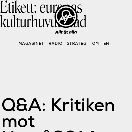
Etikett:
europas
Skip
to
content
kulturhuvudstad
MAGASINET
RADIO
STRATEGI
OM
EN
Q&A: Kritiken
mot