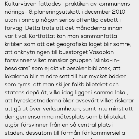
Kulturväven fattades i praktiken av kommunens
närings- & planeringsutskott i december 2010,
utan i princip någon seriös offentlig debatt i
förväg. Detta trots att det månaderna innan
varit val. Kortfattat kan man sammanfatta
kritiken som att det geografiska läget blir sämre,
att anknytningen till busstorget Vasaplan
försvinner vilket minskar gruppen ”slinka-in-
besökare” som ej aktivt besöker bibliotek, att
lokalerna blir mindre sett till hur mycket böcker
som ryms, att man skiljer folkbiblioteket och
statens depå åt, vilka idag ligger i samma lokal,
att hyreskostnaderna ökar avsevärt vilket riskerar
att gå ut över verksamheten, samt inte minst att
den gemensamma mötesplats som biblioteket
utgör försvinner från en så central plats i
staden, dessutom till förmån för kommersiella