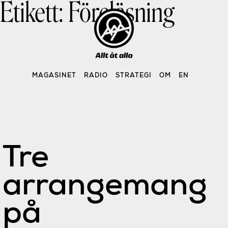
Etikett:
Föreläsning
Skip
to
content
MAGASINET
RADIO
STRATEGI
OM
EN
Tre
arrangemang
på