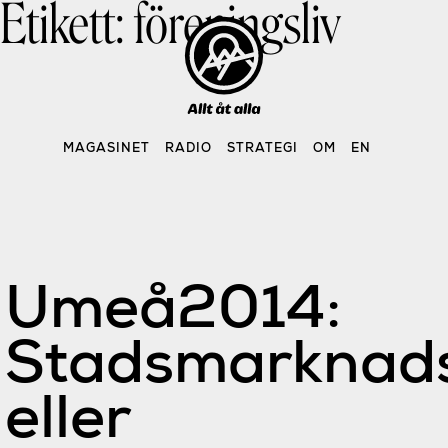
Etikett:
föreningsliv
Skip
to
content
MAGASINET
RADIO
STRATEGI
OM
EN
Umeå2014:
Stadsmarknads
eller